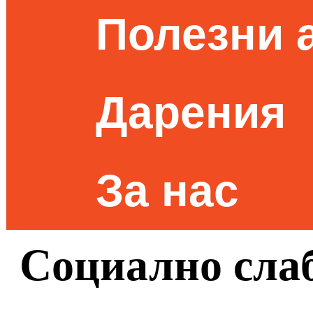
Полезни 
Дарения
За нас
Социално слаб