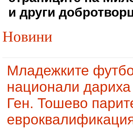
и други добротворц
Новини
Младежките футб
национали дариха 
Ген. Тошево парит
евроквалификаци