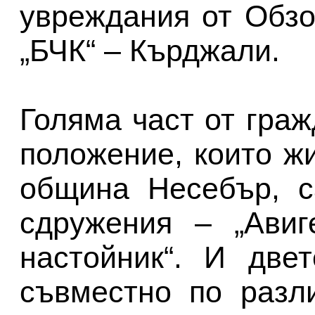
увреждания от Обзо
„БЧК“ – Кърджали.
Голяма част от гра
положение, които ж
община Несебър, с
сдружения – „Авиг
настойник“. И две
съвместно по разл