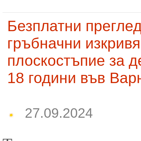
Безплатни преглед
гръбначни изкривя
плоскостъпие за д
18 години във Вар
27.09.2024