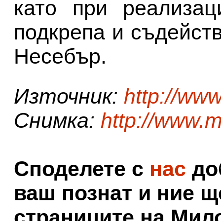
като при реализац
подкрепа и съдейст
Несебър.
Източник:
http://ww
Снимка:
http://www.
Споделете с
нас
доб
ваш познат и ние щ
страниците на Мил