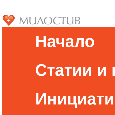
Начало
Статии и
Инициати