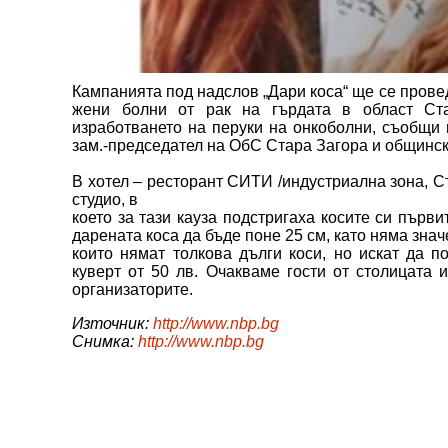
Кампанията под надслов „Дари коса“ ще се провед
жени болни от рак на гърдата в област Ст
изработването на перуки на онкоболни, съобщи 
зам.-председател на ОбС Стара Загора и общинск
В хотел – ресторант СИТИ /индустриална зона, 
студио, в
което за тази кауза подстригаха косите си първ
дарената коса да бъде поне 25 см, като няма знач
които нямат толкова дълги коси, но искат да п
куверт от 50 лв. Очакваме гости от столицата 
организаторите.
Източник:
http://www.nbp.bg
Снимка:
http://www.nbp.bg