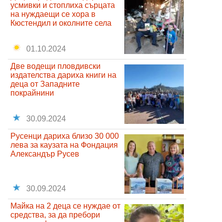
усмивки и стоплиха сърцата
на нуждаещи се хора в
Кюстендил и околните села
01.10.2024
Две водещи пловдивски
издателства дариха книги на
деца от Западните
покрайнини
30.09.2024
Русенци дариха близо 30 000
лева за каузата на Фондация
Александър Русев
30.09.2024
Майка на 2 деца се нуждае от
средства, за да пребори