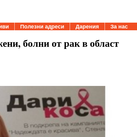
иви
Полезни адреси
Дарения
За нас
ени, болни от рак в област