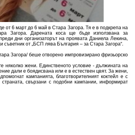
е от 6 март до 6 май в Стара Загора. Тя е в подкрепа на
ара Загора. Дарената коса ще бъде използвана за
преди дни организаторът на проявата Даниела Лекина,
и съветник от „БСП лява България – за Стара Загора“.
Стара Загора/ беше отворено импровизирано фризьорско
ите няколко жени. Единственото условие - дължината на
ение дали е боядисвана или е в естествен цвят. За жени,
одпомогнат кампанията, благотворителният коктейл е с
и страната, свързани с подобни кампании, информират