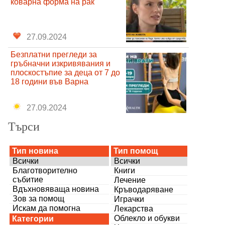
коварна форма на рак
27.09.2024
Безплатни прегледи за
гръбначни изкривявания и
плоскостъпие за деца от 7 до
18 години във Варна
27.09.2024
Търси
Тип новина
Тип помощ
Всички
Всички
Благотворително
Книги
събитие
Лечение
Вдъхновяваща новина
Кръводаряване
Зов за помощ
Играчки
Искам да помогна
Лекарства
Облекло и обукви
Категории