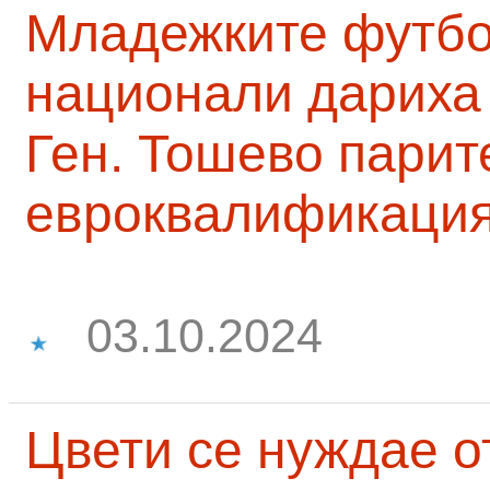
Младежките футб
национали дариха 
Ген. Тошево парит
евроквалификаци
03.10.2024
Цвети се нуждае о