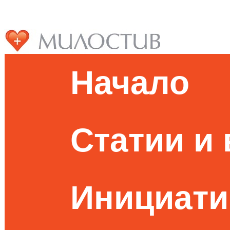
Начало
Статии и
Инициати