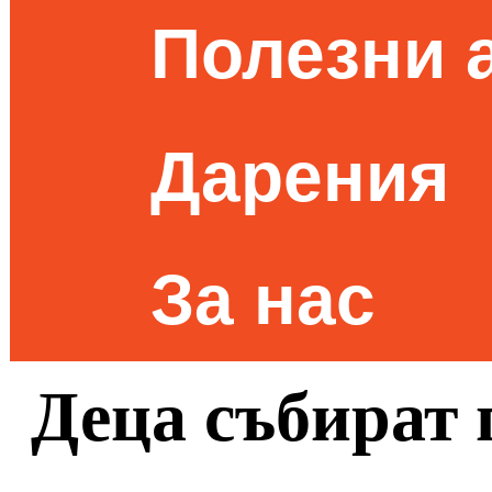
Полезни 
Дарения
За нас
Деца събират 