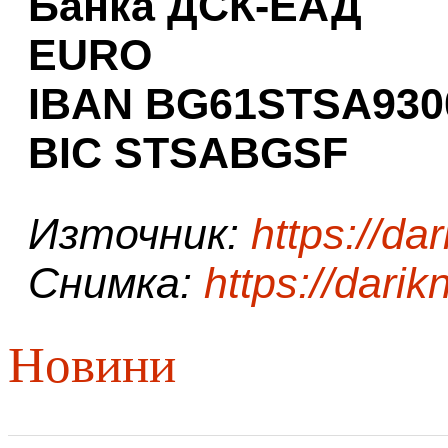
Банка ДСК-ЕАД
EURO
IBAN BG61STSA930
BIC STSABGSF
Източник:
https://da
Снимка:
https://dari
Новини