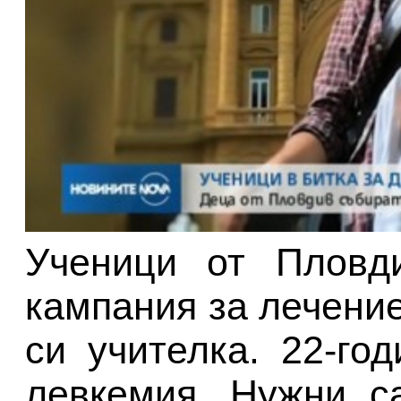
Ученици от Пловд
кампания за лечени
си учителка. 22-го
левкемия. Нужни с