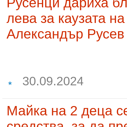
Русенци дариха бл
лева за каузата н
Александър Русев
30.09.2024
Майка на 2 деца с
средства, за да п