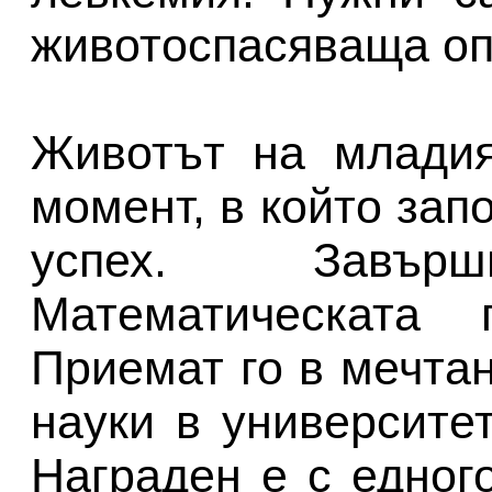
животоспасяваща оп
Животът на млади
момент, в който зап
успех. Завъ
Математическата 
Приемат го в мечта
науки в университе
Награден е с едног