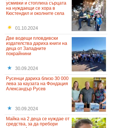
усмивки и стоплиха сърцата
на нуждаещи се хора в
Кюстендил и околните села
01.10.2024
Две водещи пловдивски
издателства дариха книги на
деца от Западните
покрайнини
30.09.2024
Русенци дариха близо 30 000
лева за каузата на Фондация
Александър Русев
30.09.2024
Майка на 2 деца се нуждае от
средства, за да пребори