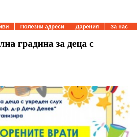
иви
Полезни адреси
Дарения
За нас
на градина за деца с