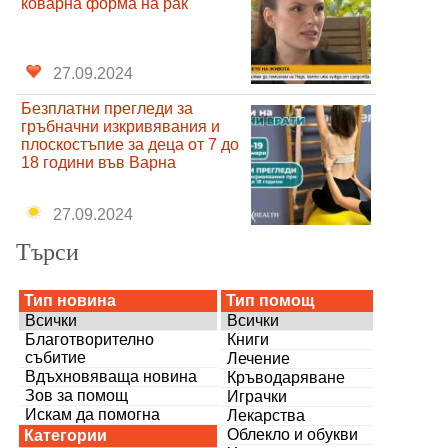
коварна форма на рак
27.09.2024
Безплатни прегледи за
гръбначни изкривявания и
плоскостъпие за деца от 7 до
18 години във Варна
27.09.2024
Търси
Тип новина
Тип помощ
Всички
Всички
Благотворително
Книги
събитие
Лечение
Вдъхновяваща новина
Кръводаряване
Зов за помощ
Играчки
Искам да помогна
Лекарства
Облекло и обукви
Категории