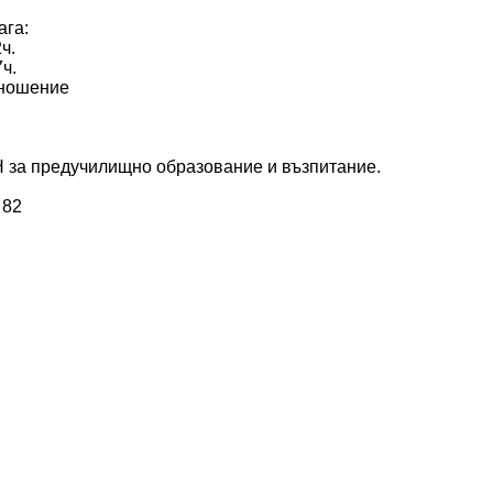
ага:
ч.
ч.
зношение
Н за предучилищно образование и възпитание.
 82