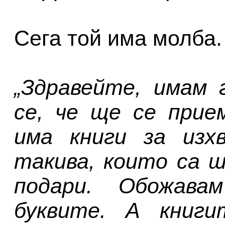
Сега той има молба. 
„Здравейте, имам 
се, че ще се прие
има книги за изхв
такива, които са ш
подари. Обожава
буквите. А книг