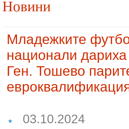
Новини
Младежките футб
национали дариха 
Ген. Тошево парит
евроквалификаци
03.10.2024