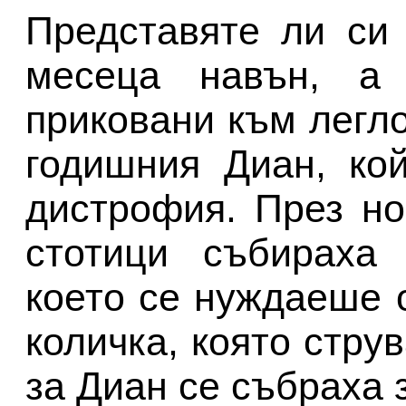
Представяте ли си
месеца навън, а
приковани към легло
годишния Диан, ко
дистрофия. През н
стотици събираха 
което се нуждаеше 
количка, която стру
за Диан се събраха 