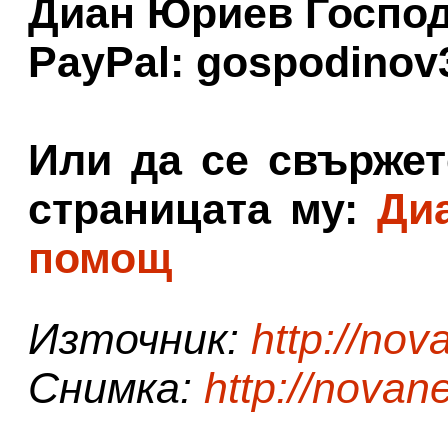
Диан Юриев Госпо
PayPal: gospodino
Или да се свържет
страницата му:
Диа
помощ
Източник:
http://no
Снимка:
http://novan