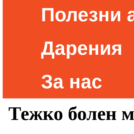
Полезни 
Дарения
За нас
Тежко болен 