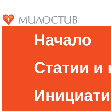
Начало
Статии и
Инициати