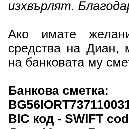
изхвърлят. Благода
Ако имате желан
средства на Диан, 
на банковата му сме
Банкова сметка:
BG56IORT73711003
BIC код - SWIFT co