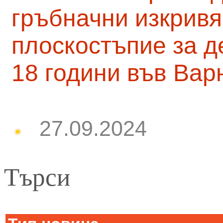
гръбначни изкривя
плоскостъпие за д
18 години във Вар
27.09.2024
Търси