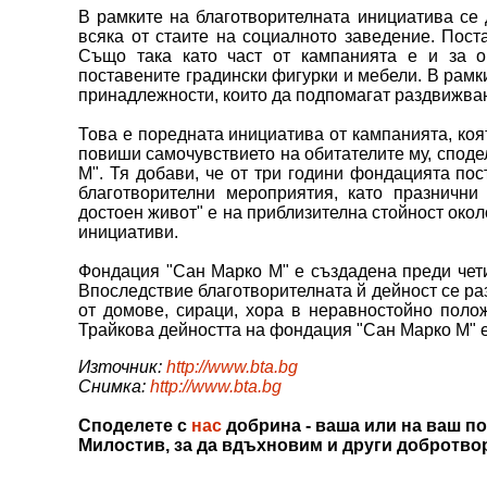
В рамките на благотворителната инициатива се 
всяка от стаите на социалното заведение. Поста
Също така като част от кампанията е и за о
поставените градински фигурки и мебели. В рамк
принадлежности, които да подпомагат раздвижван
Това е поредната инициатива от кампанията, коят
повиши самочувствието на обитателите му, спод
М". Тя добави, че от три години фондацията по
благотворителни мероприятия, като празнични
достоен живот" е на приблизителна стойност окол
инициативи.
Фондация "Сан Марко М" е създадена преди чети
Впоследствие благотворителната й дейност се ра
от домове, сираци, хора в неравностойно пол
Трайкова дейността на фондация "Сан Марко М" е
Източник:
http://www.bta.bg
Снимка:
http://www.bta.bg
Споделете с
нас
добрина - ваша или на ваш по
Милостив, за да вдъхновим и други добротво