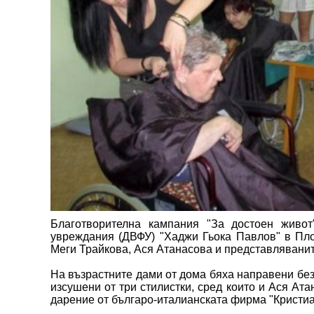
Благотворителна кампания "За достоен живо
увреждания (ДВФУ) "Хаджи Гьока Павлов" в Пло
Меги Трайкова, Ася Атанасова и представляванит
На възрастните дами от дома бяха направени безп
изсушени от три стилистки, сред които и Ася Ата
дарение от българо-италианската фирма "Кристи