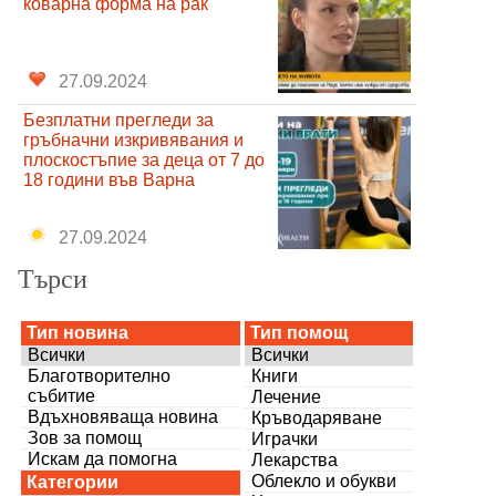
коварна форма на рак
27.09.2024
Безплатни прегледи за
гръбначни изкривявания и
плоскостъпие за деца от 7 до
18 години във Варна
27.09.2024
Търси
Тип новина
Тип помощ
Всички
Всички
Благотворително
Книги
събитие
Лечение
Вдъхновяваща новина
Кръводаряване
Зов за помощ
Играчки
Искам да помогна
Лекарства
Облекло и обукви
Категории