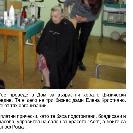
т"се проведе в Дом за възрастни хора с физически
вдив. Тя е дело на три бизнес дами Елена Кристияно,
е от тях организации.
латни прически, като те бяха подстригани, боядисани и
насова, управител на салон за красота "Ася", а боите са
ан оф Рома".