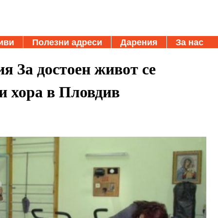
иви
Полезни адреси
Дарения
За нас
я За достоен живот се
ни хора в Пловдив