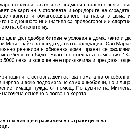
даряват икони, както и се подменя спалното бельо във
вят се картини в столовата и коридорите на сградата.
цветяването и облагородяването на парка в дома и
ите на днешната инициатива са предоставени и спортни
ето на обителите му.
о цели да подобри битовите условия в дома, както и да
ели Меги Трайкова председател на фондация "Сан Марко
стоянно реновира и обновява дома, правят се различни
 молебени и обяди. Благотворителната кампания "За
о 5000 лева и все още не е приключила и предстоят още
ри години, с основна дейност да помага на онкоболни.
зширява и вече подпомага не само онкоболни, но и лица
ожение, имащи нужда от помощ. По думите на Миглена
 насочена основно в полза на хората.
знат и ние ще я разкажем на страниците на
рци.