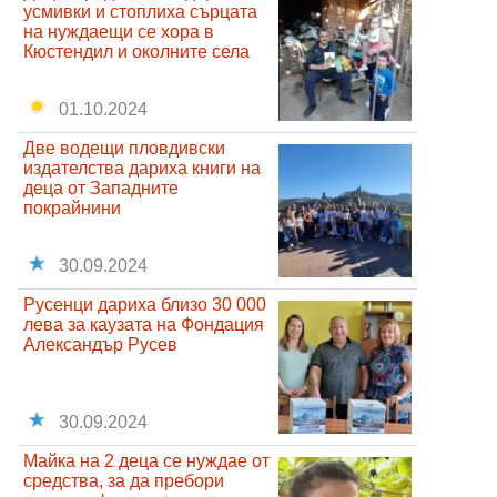
усмивки и стоплиха сърцата
на нуждаещи се хора в
Кюстендил и околните села
01.10.2024
Две водещи пловдивски
издателства дариха книги на
деца от Западните
покрайнини
30.09.2024
Русенци дариха близо 30 000
лева за каузата на Фондация
Александър Русев
30.09.2024
Майка на 2 деца се нуждае от
средства, за да пребори