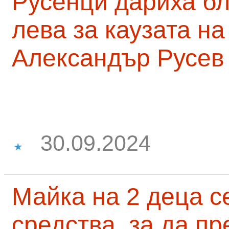
Русенци дариха бл
лева за каузата н
Александър Русев
30.09.2024
Майка на 2 деца с
средства, за да п