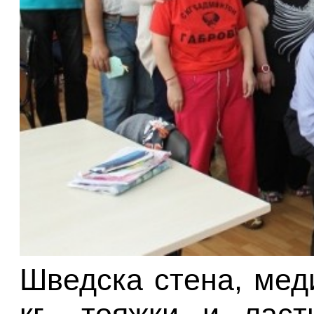
Шведска стена, меди
кг., тояжки и лас