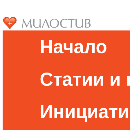
Начало
Статии и
Инициати