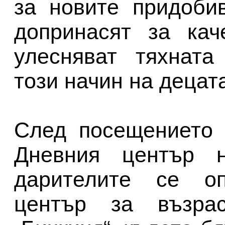
за новите придоби
допринасят за кач
улесняват тяхната
този начин на децат
След посещението 
Дневния център н
дарителите се о
център за възра