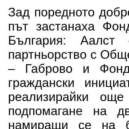
Зад поредното добр
път застанаха Фон
България: Аалст 
партньорство с Общ
– Габрово и Фонд
граждански инициа
реализирайки още
подпомагане на дв
намиращи се на б