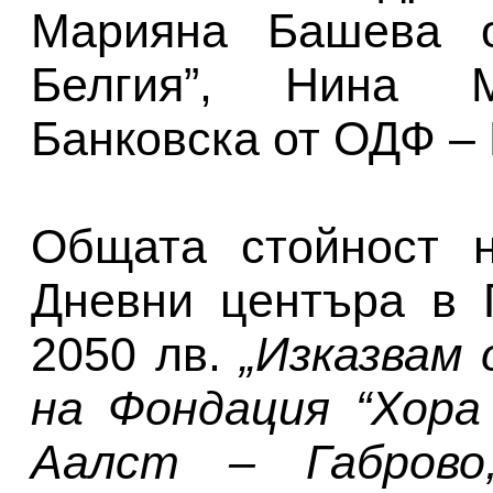
Марияна Башева о
Белгия”, Нина 
Банковска от ОДФ – 
Общата стойност н
Дневни центъра в 
2050 лв.
„Изказвам
на Фондация “Хора
Аалст – Габров