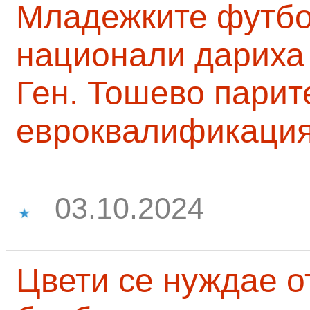
Младежките футб
национали дариха 
Ген. Тошево парит
евроквалификаци
03.10.2024
Цвети се нуждае о