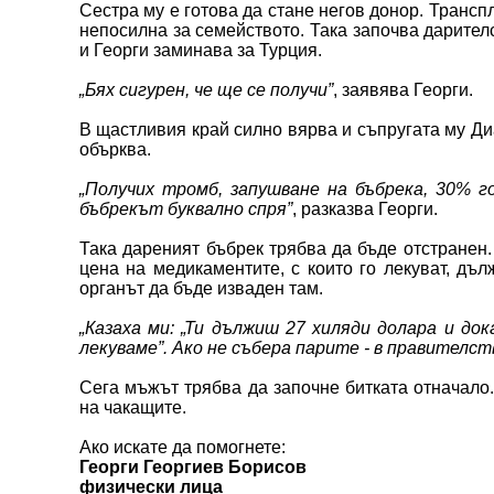
Сестра му е готова да стане негов донор. Трансп
непосилна за семейството. Така започва дарител
и Георги заминава за Турция.
„Бях сигурен, че ще се получи”
, заявява Георги.
В щастливия край силно вярва и съпругата му Ди
обърква.
„Получих тромб, запушване на бъбрека, 30% г
бъбрекът буквално спря”
, разказва Георги.
Така дареният бъбрек трябва да бъде отстранен.
цена на медикаментите, с които го лекуват, дъ
органът да бъде изваден там.
„Казаха ми: „Ти дължиш 27 хиляди долара и до
лекуваме”. Ако не събера парите - в правителст
Сега мъжът трябва да започне битката отначало.
на чакащите.
Ако искате да помогнете:
Георги Георгиев Борисов
физически лица