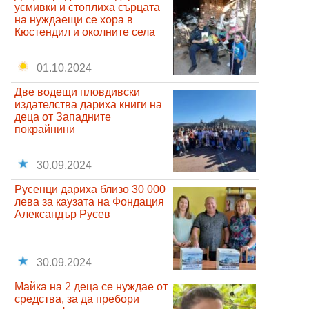
усмивки и стоплиха сърцата
на нуждаещи се хора в
Кюстендил и околните села
01.10.2024
Две водещи пловдивски
издателства дариха книги на
деца от Западните
покрайнини
30.09.2024
Русенци дариха близо 30 000
лева за каузата на Фондация
Александър Русев
30.09.2024
Майка на 2 деца се нуждае от
средства, за да пребори