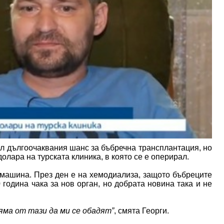
ил дългоочаквания шанс за бъбречна трансплантация, но
олара на турската клиника, в която се е оперирал.
 машина. През ден е на хемодиализа, защото бъбреците
 година чака за нов орган, но добрата новина така и не
ма от тази да ми се обадят”
, смята Георги.