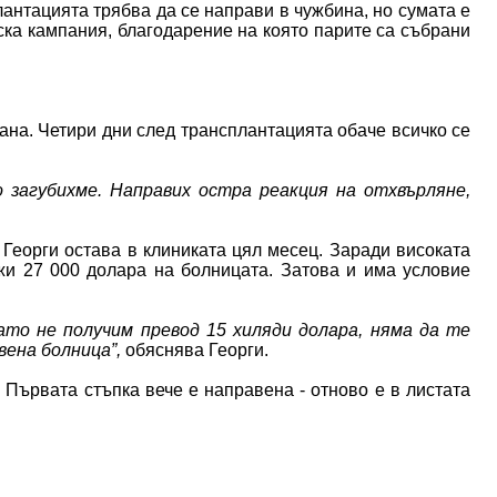
лантацията трябва да се направи в чужбина, но сумата е
ска кампания, благодарение на която парите са събрани
ана. Четири дни след трансплантацията обаче всичко се
о загубихме. Направих остра реакция на отхвърляне,
 Георги остава в клиниката цял месец. Заради високата
лжи 27 000 долара на болницата. Затова и има условие
като не получим превод 15 хиляди долара, няма да те
вена болница”,
обяснява Георги.
 Първата стъпка вече е направена - отново е в листата