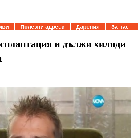
иви
Полезни адреси
Дарения
За нас
нсплантация и дължи хиляди
а