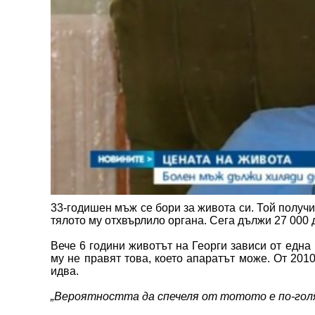
33-годишен мъж се бори за живота си. Той получ
тялото му отхвърлило органа. Сега дължи 27 000 д
Вече 6 години животът на Георги зависи от една
му не правят това, което апаратът може. От 2010
идва.
„Вероятността да спечеля от тотото е по-голя