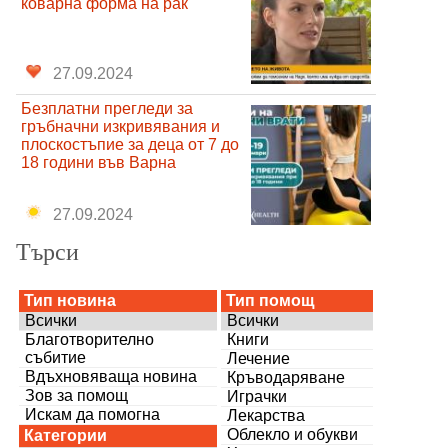
коварна форма на рак
27.09.2024
Безплатни прегледи за
гръбначни изкривявания и
плоскостъпие за деца от 7 до
18 години във Варна
27.09.2024
Търси
Тип новина
Тип помощ
Всички
Всички
Благотворително
Книги
събитие
Лечение
Вдъхновяваща новина
Кръводаряване
Зов за помощ
Играчки
Искам да помогна
Лекарства
Облекло и обукви
Категории