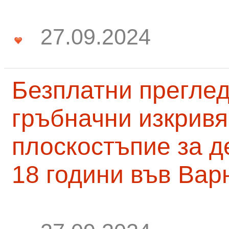
27.09.2024
Безплатни преглед
гръбначни изкривя
плоскостъпие за д
18 години във Вар