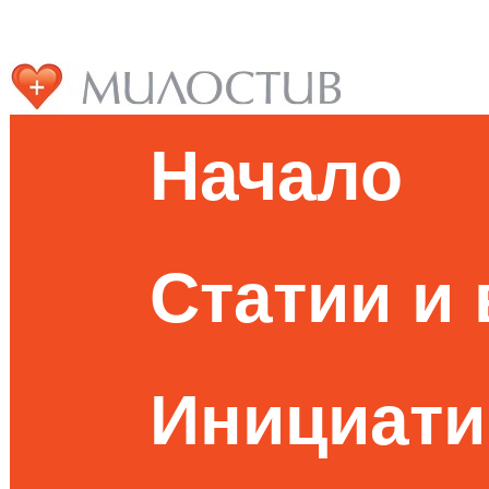
Начало
Статии и
Инициати