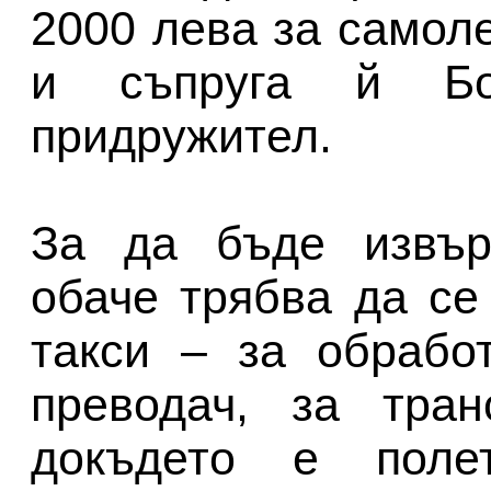
2000 лева за самол
и съпруга й Бо
придружител.
За да бъде извър
обаче трябва да се
такси – за обрабо
преводач, за тра
докъдето е поле