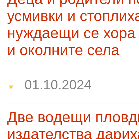
усмивки и стоплих
нуждаещи се хора
и околните села
01.10.2024
Две водещи пловд
издателства дарих