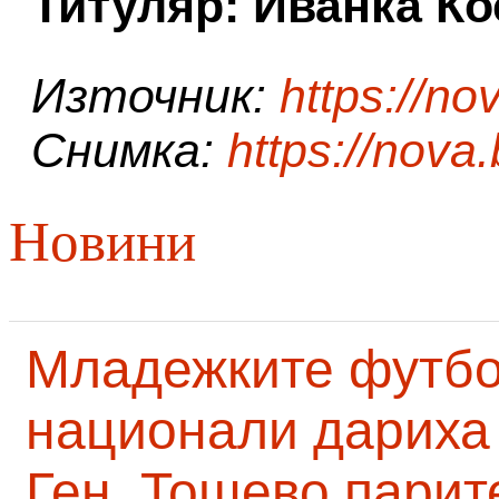
Титуляр: Иванка К
Източник:
https://no
Снимка:
https://nova
Новини
Младежките футб
национали дариха 
Ген. Тошево парит