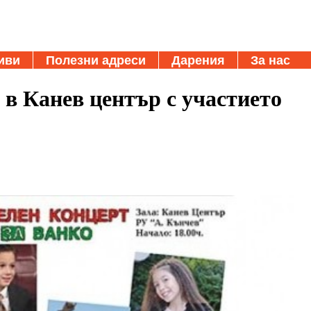
иви
Полезни адреси
Дарения
За нас
в Канев център с участието