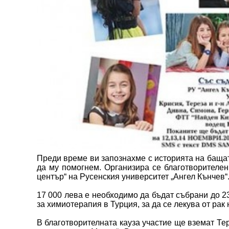
Преди време ви запознахме с историята на бащат
да му помогнем. Организира се благотворителен
център“ на Русенския университет „Ангел Кънчев“
17 000 лева е необходимо да бъдат събрани до 2
за химиотерапия в Турция, за да се лекува от рак 
В благотворителната кауза участие ще вземат Тер