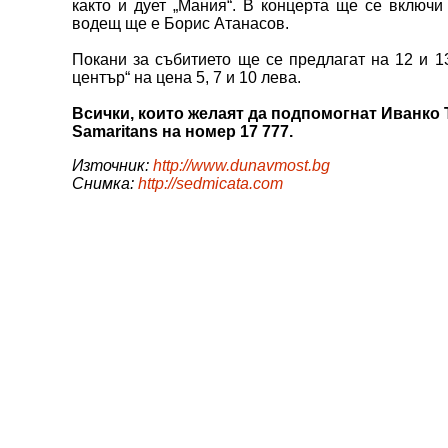
както и дует „Мания“. В концерта ще се включи
водещ ще е Борис Атанасов.
Покани за събитието ще се предлагат на 12 и 1
център“ на цена 5, 7 и 10 лева.
Всички, които желаят да подпомогнат Иванко Т
Samaritans на номер 17 777.
Източник:
http://www.dunavmost.bg
Снимка:
http://sedmicata.com