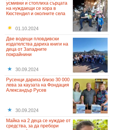
усмивки и стоплиха сърцата
на нуждаещи се хора в
Кюстендил и околните села
01.10.2024
Две водещи пловдивски
издателства дариха книги на
деца от Западните
покрайнини
30.09.2024
Русенци дариха близо 30 000
лева за каузата на Фондация
Александър Русев
30.09.2024
Майка на 2 деца се нуждае от
средства, за да пребори