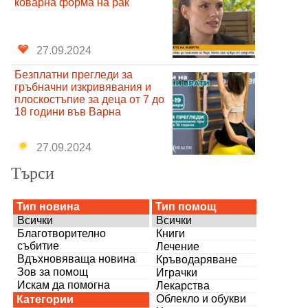
коварна форма на рак
27.09.2024
Безплатни прегледи за
гръбначни изкривявания и
плоскостъпие за деца от 7 до
18 години във Варна
27.09.2024
Търси
Тип новина
Тип помощ
Всички
Всички
Благотворително
Книги
събитие
Лечение
Вдъхновяваща новина
Кръводаряване
Зов за помощ
Играчки
Искам да помогна
Лекарства
Облекло и обукви
Категории