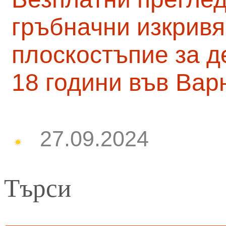
гръбначни изкривя
плоскостъпие за д
18 години във Вар
27.09.2024
Търси