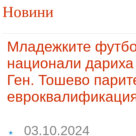
Новини
Младежките футб
национали дариха 
Ген. Тошево парит
евроквалификаци
03.10.2024