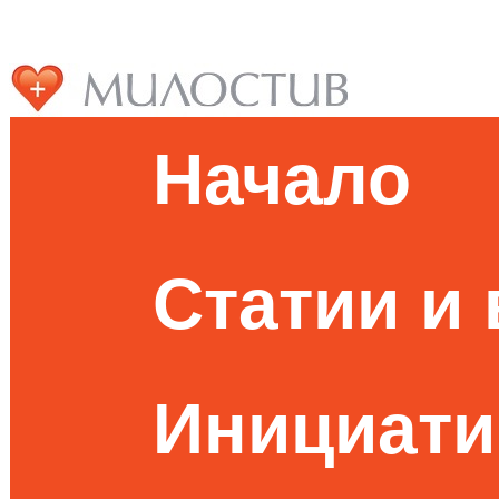
Начало
Статии и
Инициати