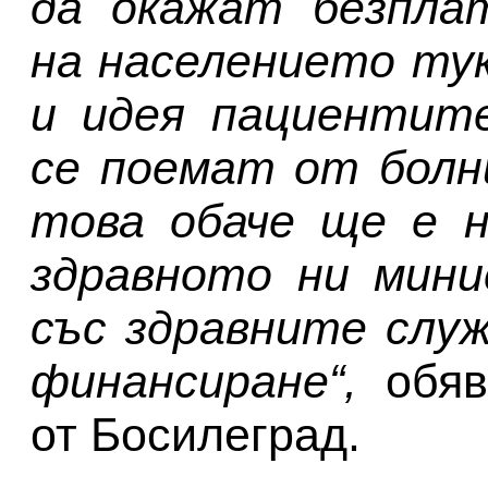
да окажат безпла
на населението тук
и идея пациентите
се поемат от болн
това обаче ще е н
здравното ни мини
със здравните служ
финансиране“,
обяв
от Босилеград.