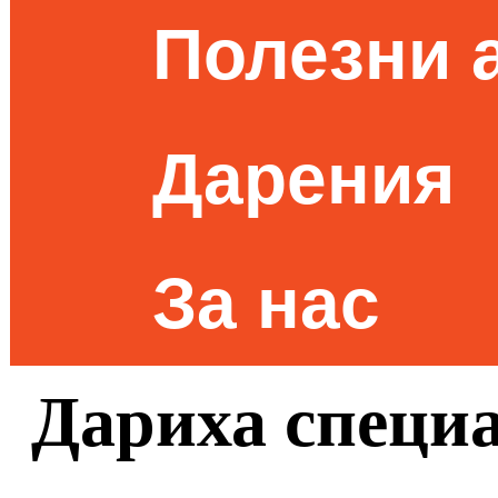
Полезни 
Дарения
За нас
Дариха специ