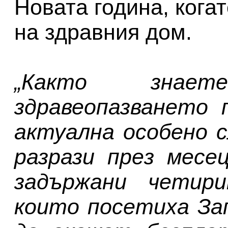
Новата година, кога
на здравния дом.
„Както знае
здравеопазването 
актуална особено с
разрази през месе
задържани четири
които посетиха За