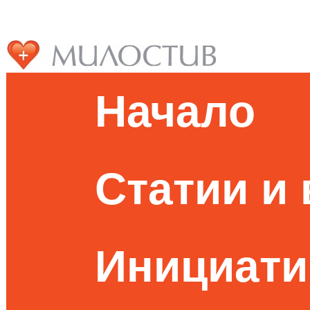
Начало
Статии и
Инициати