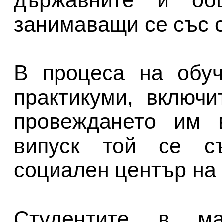
държавните и общ
занимаващи се със 
В процеса на обуч
практикуми, включ
провеждането им 
випуск той се съ
социален център на 
Студентите в маг