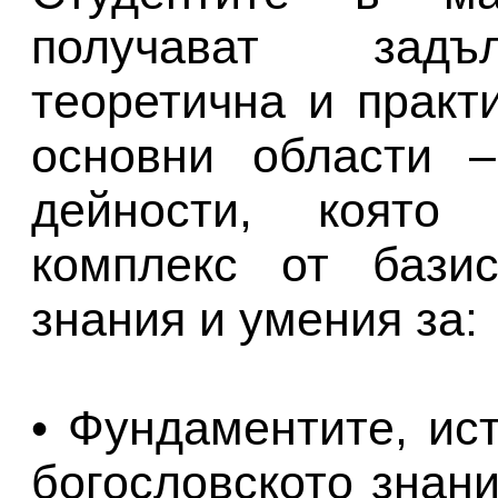
получават задъ
теоретична и практ
основни области –
дейности, която
комплекс от бази
знания и умения за:
• Фундаментите, ис
богословското знани