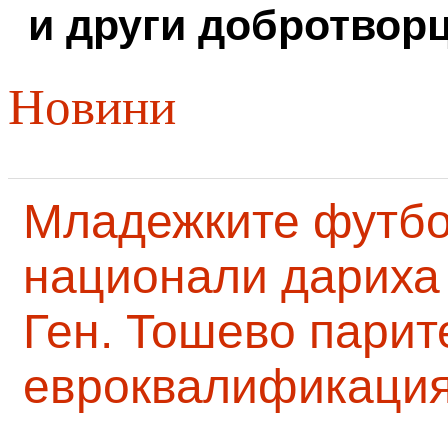
и други добротворц
Новини
Младежките футб
национали дариха 
Ген. Тошево парит
евроквалификаци