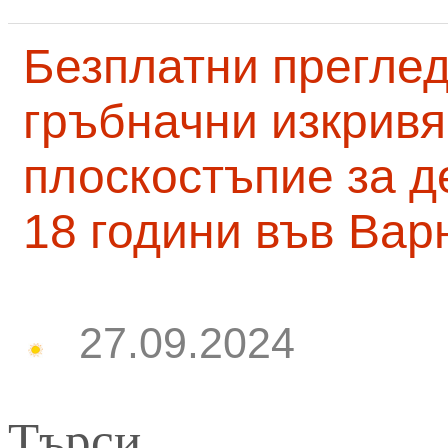
Безплатни преглед
гръбначни изкривя
плоскостъпие за д
18 години във Вар
27.09.2024
Търси