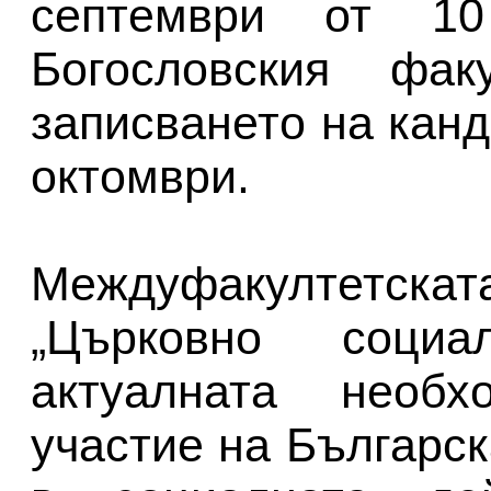
септември от 1
Богословския фак
записването на канд
октомври.
Междуфакултетскат
„Църковно социа
актуалната необх
участие на Българс