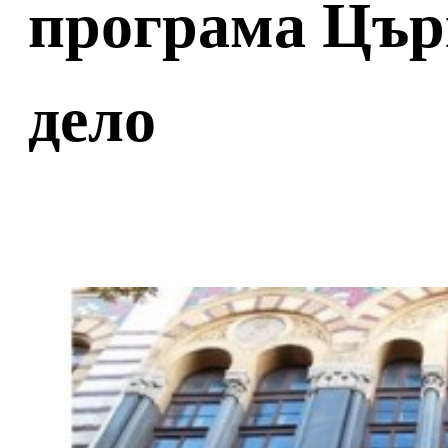
програма Цър
дело