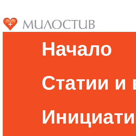
Начало
Статии и
Инициати