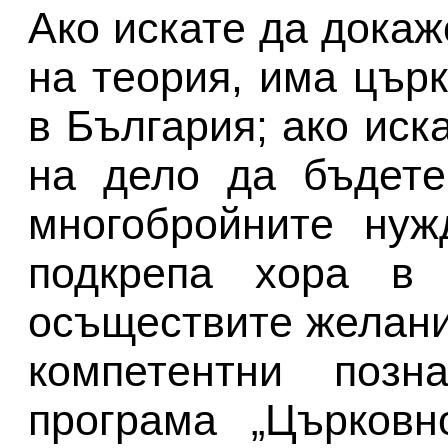
Ако искате да докаже
на теория, има цър
в България; ако иск
на дело да бъдете
многобройните нуж
подкрепа хора в 
осъществите желани
компетентни позн
програма „Църковн