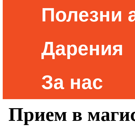
Полезни 
Дарения
За нас
Прием в маги