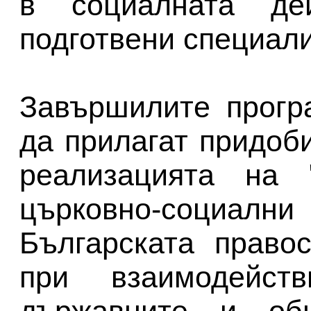
в социалната де
подготвени специали
Завършилите прогр
да прилагат придоб
реализацията на "
църковно-соци
Българската право
при взаимодейс