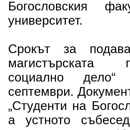
Богословския фа
университет.
Срокът за подав
магистърската 
социално дело“
септември. Документ
„Студенти на Богос
а устното събесе