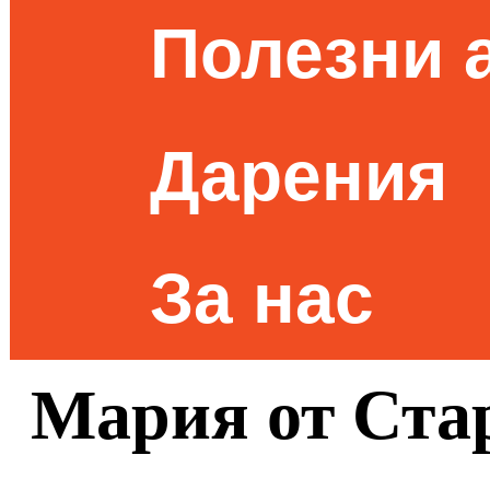
Полезни 
Дарения
За нас
Мария от Стар