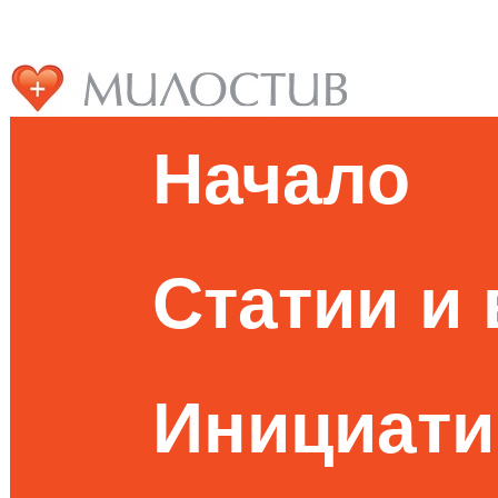
Начало
Статии и
Инициати