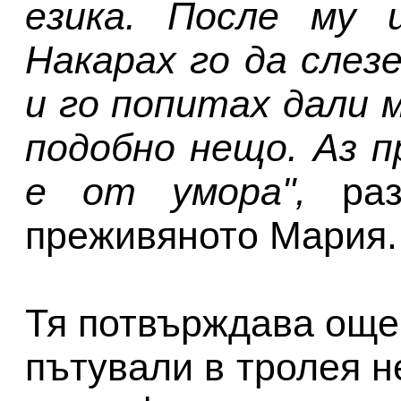
езика. После му 
Накарах го да слез
и го попитах дали м
подобно нещо. Аз п
е от умора",
раз
преживяното Мария.
Тя потвърждава още,
пътували в тролея н