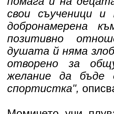
помага и на децат
свои съученици и 
добронамерена къ
позитивно отнош
душата й няма злоб
отворено за общ
желание да бъде д
спортистка",
описв
Момичето учи плув