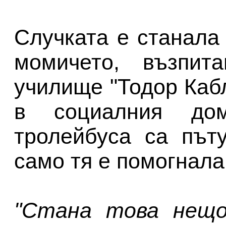
Случката е станала 
момичето, възпита
училище "Тодор Каб
в социалния до
тролейбуса са път
само тя е помогнал
"Стана това нещо 