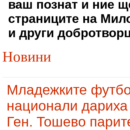
ваш познат и ние щ
страниците на Мил
и други добротворц
Новини
Младежките футб
национали дариха 
Ген. Тошево парит