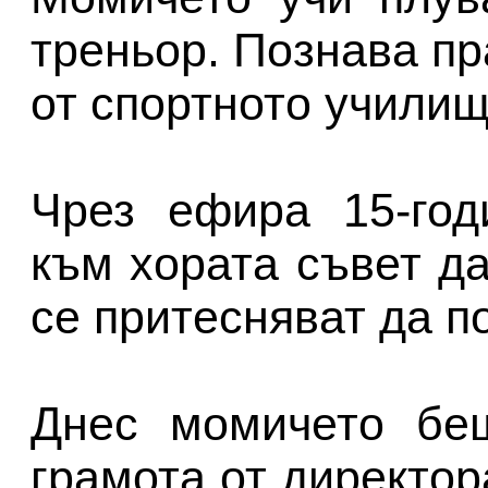
треньор. Познава п
от спортното училищ
Чрез ефира 15-год
към хората съвет да
се притесняват да п
Днес момичето беш
грамота от директо