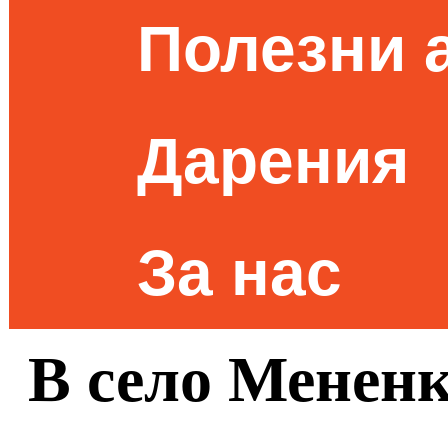
Полезни 
Дарения
За нас
В село Мененк