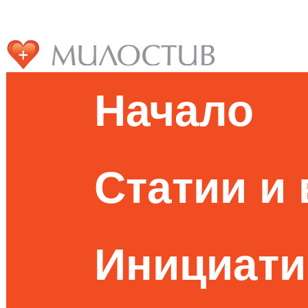
Начало
Статии и
Инициати