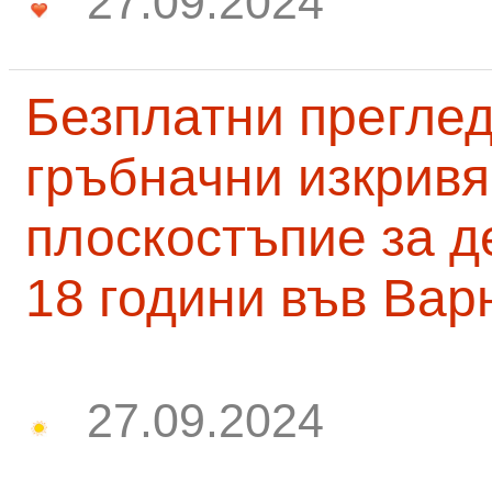
27.09.2024
Безплатни преглед
гръбначни изкривя
плоскостъпие за д
18 години във Вар
27.09.2024