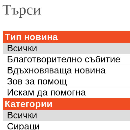
Търси
Тип новина
Всички
Благотворително събитие
Вдъхновяваща новина
Зов за помощ
Искам да помогна
Категории
Всички
Сираци