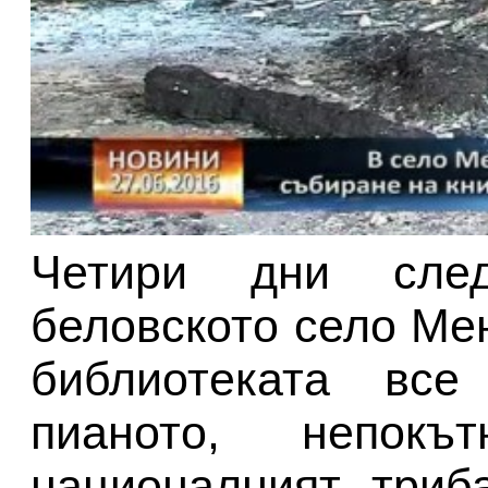
Четири дни сле
беловското село Ме
библиотеката все
пианото, непок
националният триб