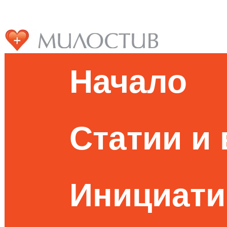
Начало
Статии и
Инициати