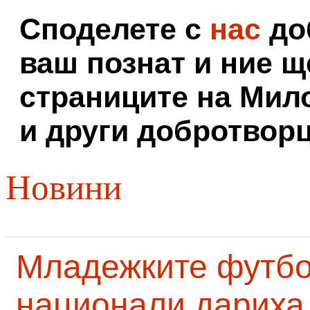
Споделете с
нас
доб
ваш познат и ние щ
страниците на Мил
и други добротворц
Новини
Младежките футб
национали дариха 