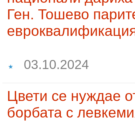
Ген. Тошево парит
евроквалификаци
03.10.2024
Цвети се нуждае о
борбата с левкеми