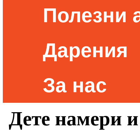
Полезни 
Дарения
За нас
Дете намери и