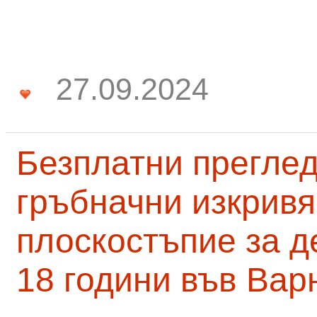
27.09.2024
Безплатни преглед
гръбначни изкривя
плоскостъпие за д
18 години във Вар