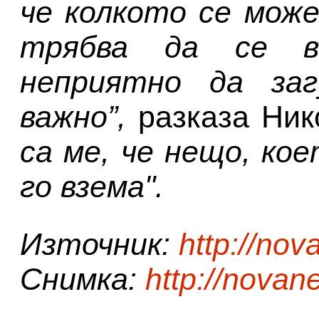
че колкото се мож
трябва да се в
неприятно да за
важно”,
разказа Ник
са ме, че нещо, кое
го взема".
Източник:
http://no
Снимка:
http://novan