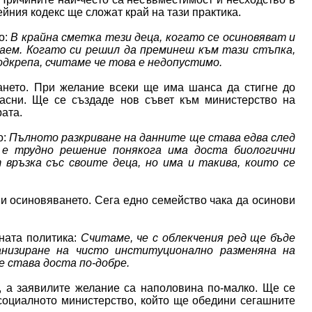
йния кодекс ще сложат край на тази практика.
о:
В крайна сметка тези деца, когато се осиновяват и
заем. Когато си решил да преминеш към тази стъпка,
одкрепа, считаме че това е недопустимо.
ането. При желание всеки ще има шанса да стигне до
ласни. Ще се създаде нов съвет към министерство на
ата.
о:
Пълното разкриване на данните ще става едва след
 е трудно решение понякога има доста биологични
 връзка със своите деца, но има и такива, които се
и осиновяването. Сега едно семейство чака да осинови
ната политика:
Считаме, че с облекчения ред ще бъде
анизиране на чисто институционално разменяна на
 става доста по-добре.
, а заявилите желание са наполовина по-малко. Ще се
социалното министерство, който ще обедини сегашните