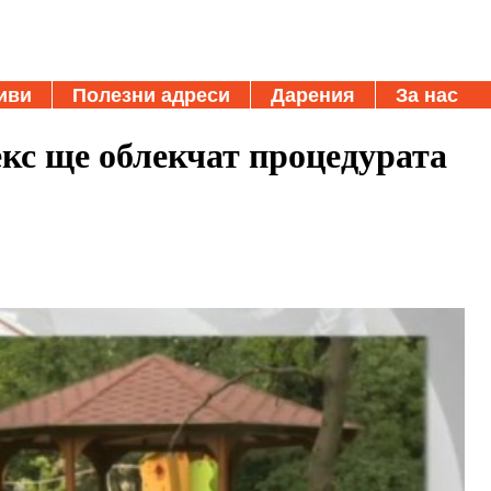
иви
Полезни адреси
Дарения
За нас
кс ще облекчат процедурата