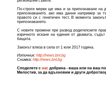
регионални съвети.
По-строги мерки ще има и за припознаване на д
припознаването, ако има данни например за т
правото си с генетичен тест. В момента законъ
припознаването.
С новите промени при развод родителските пра
изричното искане на единия от двамата, съдът
бащата.
Законът влиза в сила от 1 юли 2017 година.
Източник:
http://news.bnt.bg
Снимка:
http://news.bnt.bg
Споделете с
нас
добрина - ваша или на ваш по
Милостив, за да вдъхновим и други добротво