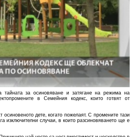
а тайната за осиновяване и затягане на режима на
ектопромените в Семейния кодекс, които готвят от
 осиновеното дете, когато пожелаят. С промените тази
га изключителни случаи, в които разсиновяването ще е
 Причините най-често са несъвместимост и несходство в