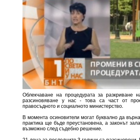
Облекчаване на процедурата за разкриване н
разсиновяване у нас - това са част от про
правосъдното и социалното министерство.
В момента осиновители могат буквално да върнат
практика ще бъде преустановена, а законът зала
възможно след съдебно решение.
21 деца за последните 3 години са разсиновени.