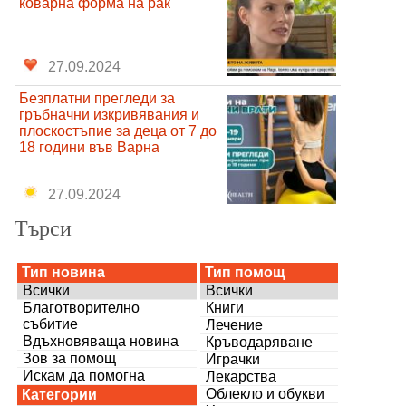
коварна форма на рак
27.09.2024
Безплатни прегледи за
гръбначни изкривявания и
плоскостъпие за деца от 7 до
18 години във Варна
27.09.2024
Търси
Тип новина
Тип помощ
Всички
Всички
Благотворително
Книги
събитие
Лечение
Вдъхновяваща новина
Кръводаряване
Зов за помощ
Играчки
Искам да помогна
Лекарства
Облекло и обукви
Категории