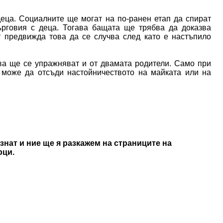
еца. Социалните ще могат на по-ранен етап да спират
ърговия с деца. Тогава бащата ще трябва да доказва
т предвижда това да се случва след като е настъпило
ва ще се упражняват и от двамата родители. Само при
 може да отсъди настойничеството на майката или на
знат и ние ще я разкажем на страниците на
рци.