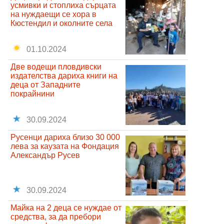
усмивки и стоплиха сърцата
на нуждаещи се хора в
Кюстендил и околните села
01.10.2024
Две водещи пловдивски
издателства дариха книги на
деца от Западните
покрайнини
30.09.2024
Русенци дариха близо 30 000
лева за каузата на Фондация
Александър Русев
30.09.2024
Майка на 2 деца се нуждае от
средства, за да пребори