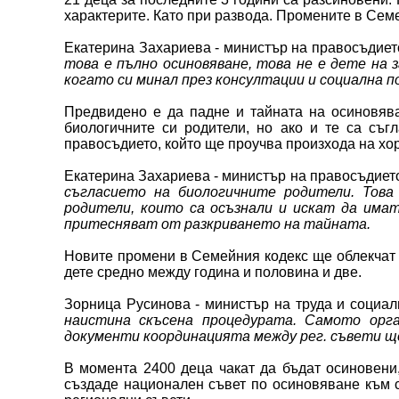
характерите. Като при развода. Промените в Семе
Екатерина Захариева - министър на правосъдиет
това е пълно осиновяване, това не е дете на 
когато си минал през консултации и социална п
Предвидено е да падне и тайната на осиновяв
биологичните си родители, но ако и те са съг
правосъдието, който ще проучва произхода на хор
Екатерина Захариева - министър на правосъдиет
съгласието на биологичните родители. Това
родители, които са осъзнали и искат да имат
притесняват от разкриването на тайната.
Новите промени в Семейния кодекс ще облекчат 
дете средно между година и половина и две.
Зорница Русинова - министър на труда и социал
наистина скъсена процедурата. Самото орг
документи координацията между рег. съвети ще
В момента 2400 деца чакат да бъдат осиновени
създаде национален съвет по осиновяване към 