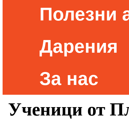
Полезни 
Дарения
За нас
Ученици от П