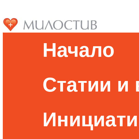
Начало
Статии и
Инициати