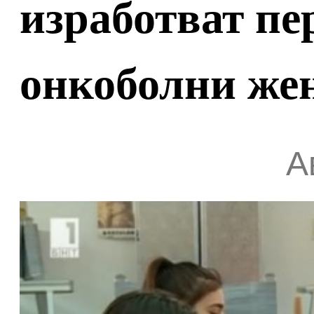
изработват пе
онкоболни же
А