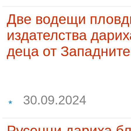
Две водещи пловд
издателства дарих
деца от Западните
30.09.2024
Русенци дариха бл