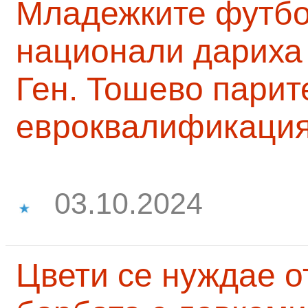
Младежките футб
национали дариха 
Ген. Тошево парит
евроквалификаци
03.10.2024
Цвети се нуждае о