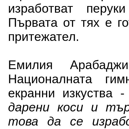
изработват перук
Първата от тях е г
притежател.
Емилия Арабадж
Националната гим
екранни изкуства 
дарени коси и тър
това да се израб