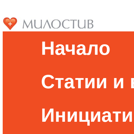
Начало
Статии и
Инициати