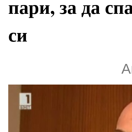
пари, за да с
си
А