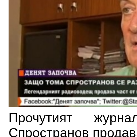
Прочутият журн
Спространов продав