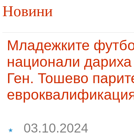
Новини
Младежките футб
национали дариха 
Ген. Тошево парит
евроквалификаци
03.10.2024