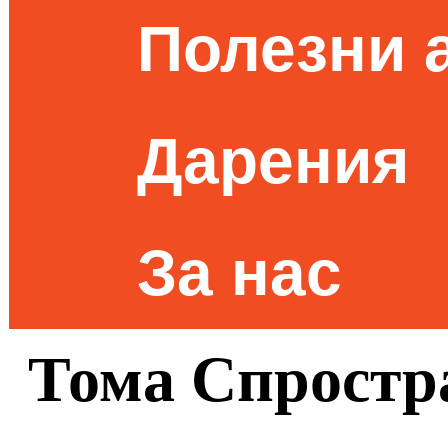
Полезни 
Дарения
За нас
Тома Спростр