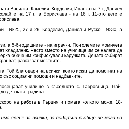
ната Василка, Камелия, Корделия, Иванка на 7 г., Даниел
олай е на 17 г., а Борислава - на 18 г. 11-ото дете е
орислава.
и - №25, 27 и 28, Корделия, Даниел и Руско - №30, а
зи, а 5-6-годишните - на играчки. По-големите момичета
ат хладилник. Често вместо на училище им се налага да
оверка обаче им конфискували каручката. Децата събират
хранват, разказват местните.
. Той благодари на всички, които искат да помогнат на
мо със социални помощи и надбавките.
посещават училище в съседното с. Габровница. Най-
до детската градина.
аскоро на работа в Гърция и помага колкото може. 18-
.
има ядене за всички, за подаръци въобще не мога да