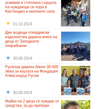
усмивки и стоплиха сърцата
на нуждаещи се хора в
Кюстендил и околните села
01.10.2024
Две водещи пловдивски
издателства дариха книги на
деца от Западните
покрайнини
30.09.2024
Русенци дариха близо 30 000
лева за каузата на Фондация
Александър Русев
30.09.2024
Майка на 2 деца се нуждае от
средства, за да пребори