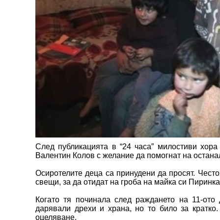
След публикацията в “24 часа” милостиви хора
Валентин Колов с желание да помогнат на останал
Осиротелите деца са принудени да просят. Често 
свещи, за да отидат на гроба на майка си Пиринка
Когато тя починала след раждането на 11-ото 
дарявали дрехи и храна, но то било за кратко
оцеляване.