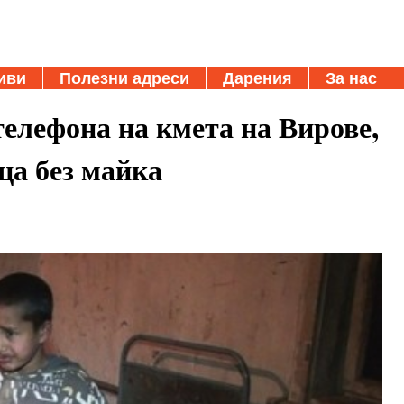
иви
Полезни адреси
Дарения
За нас
елефона на кмета на Вирове,
еца без майка