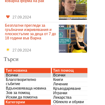
коварна форма на рак
27.09.2024
Безплатни прегледи за
гръбначни изкривявания и
плоскостъпие за деца от 7 до
18 години във Варна
27.09.2024
Търси
Тип новина
Тип помощ
Всички
Всички
Благотворително
Книги
събитие
Лечение
Вдъхновяваща новина
Кръводаряване
Зов за помощ
Играчки
Искам да помогна
Лекарства
Облекло и обукви
Категории