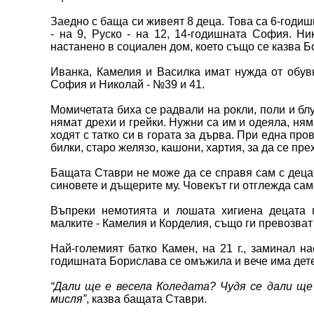
Заедно с баща си живеят 8 деца. Това са 6-годиш
- на 9, Руско - на 12, 14-годишната София. Ник
настанено в социален дом, което също се казва Б
Иванка, Камелия и Василка имат нужда от обувк
София и Николай - №39 и 41.
Момичетата биха се радвали на рокли, поли и блу
нямат дрехи и грейки. Нужни са им и одеяла, ням
ходят с татко си в гората за дърва. При една пр
билки, старо желязо, кашони, хартия, за да се пре
Бащата Ставри не може да се справя сам с децата
синовете и дъщерите му. Човекът ги отглежда са
Въпреки немотията и лошата хигиена децата 
малките - Камелия и Корделия, също ги превозват 
Най-големият батко Камен, на 21 г., заминал н
годишната Борислава се омъжила и вече има дете
“Дали ще е весела Коледата? Чудя се дали ще 
мисля”
, казва бащата Ставри.