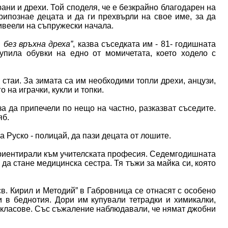
ни и дрехи. Той споделя, че е безкрайно благодарен на
ипознае децата и да ги прехвърли на свое име, за да
ивеели на съпружески начала.
 без връхна дреха”
, казва съседката им - 81- годишната
упила обувки на едно от момичетата, което ходело с
стаи. За зимата са им необходими топли дрехи, анцузи,
 на играчки, кукли и топки.
а да припечели по нещо на частно, разказват съседите.
яб.
 Руско - полицай, да пази децата от лошите.
ориентирали към учителската професия. Седемгодишната
 да стане медицинска сестра. Тя тъжи за майка си, която
в. Кирил и Методий” в Габровница се отнасят с особено
и в беднотия. Дори им купували тетрадки и химикалки,
 класове. Със съжаление наблюдавали, че нямат джобни