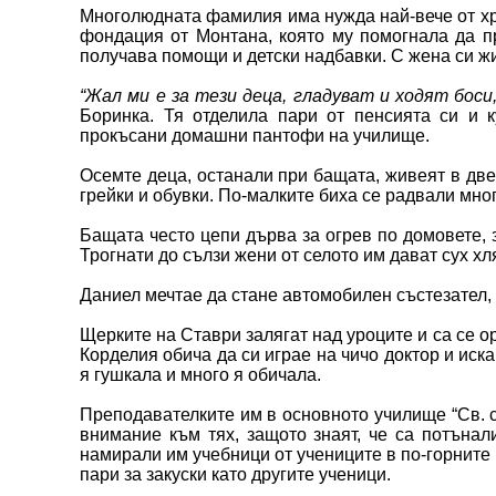
Многолюдната фамилия има нужда най-вече от хра
фондация от Монтана, която му помогнала да пр
получава помощи и детски надбавки. С жена си ж
“Жал ми е за тези деца, гладуват и ходят боси,
Боринка. Тя отделила пари от пенсията си и к
прокъсани домашни пантофи на училище.
Осемте деца, останали при бащата, живеят в две 
грейки и обувки. По-малките биха се радвали много
Бащата често цепи дърва за огрев по домовете, з
Трогнати до сълзи жени от селото им дават сух хл
Даниел мечтае да стане автомобилен състезател, а
Щерките на Ставри залягат над уроците и са се 
Корделия обича да си играе на чичо доктор и иска
я гушкала и много я обичала.
Преподавателките им в основното училище “Св. с
внимание към тях, защото знаят, че са потънал
намирали им учебници от учениците в по-горните
пари за закуски като другите ученици.