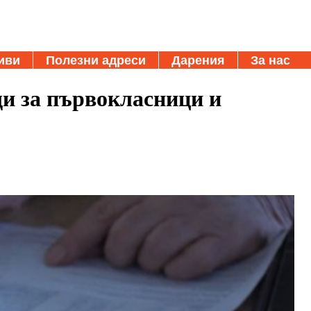
иви
Полезни адреси
Дарения
За нас
и за първокласници и