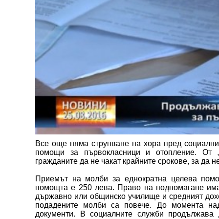
Все още няма струпване на хора пред социални
помощи за първокласници и отопление. От „
гражданите да не чакат крайните срокове, за да н
Приемът на молби за еднократна целева помо
помощта е 250 лева. Право на подпомагане имат
държавно или общинско училище и средният доход
подадените молби са повече. До момента над
документи. В социалните служби продължава