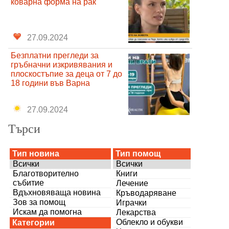
коварна форма на рак
27.09.2024
Безплатни прегледи за
гръбначни изкривявания и
плоскостъпие за деца от 7 до
18 години във Варна
27.09.2024
Търси
Тип новина
Тип помощ
Всички
Всички
Благотворително
Книги
събитие
Лечение
Вдъхновяваща новина
Кръводаряване
Зов за помощ
Играчки
Искам да помогна
Лекарства
Облекло и обукви
Категории