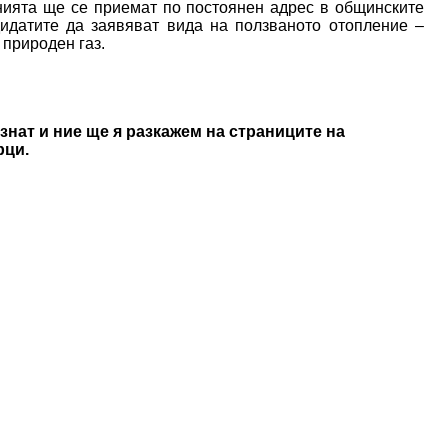
нията ще се приемат по постоянен адрес в общинските
идатите да заявяват вида на ползваното отопление –
 природен газ.
знат и ние ще я разкажем на страниците на
рци.