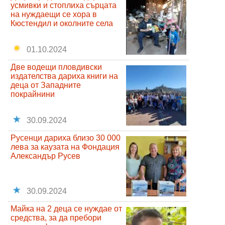
усмивки и стоплиха сърцата
на нуждаещи се хора в
Кюстендил и околните села
01.10.2024
Две водещи пловдивски
издателства дариха книги на
деца от Западните
покрайнини
30.09.2024
Русенци дариха близо 30 000
лева за каузата на Фондация
Александър Русев
30.09.2024
Майка на 2 деца се нуждае от
средства, за да пребори