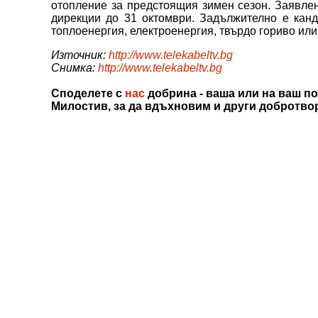
отопление за предстоящия зимен сезон. Заявле
дирекции до 31 октомври. Задължително е канд
топлоенергия, електроенергия, твърдо гориво или
Източник:
http://www.telekabeltv.bg
Снимка:
http://www.telekabeltv.bg
Споделете с
нас
добрина - ваша или на ваш по
Милостив, за да вдъхновим и други добротво