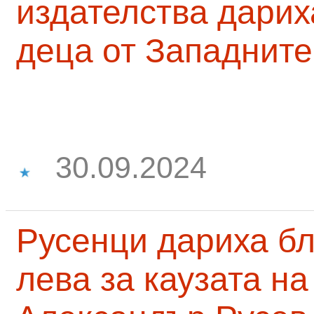
издателства дарих
деца от Западните
30.09.2024
Русенци дариха бл
лева за каузата н