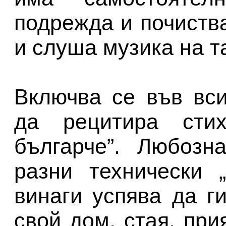
подрежда и почиства
и слуша музика на т
Включва се във вс
да рецитира стих
българче”. Любозн
разни технически 
винаги успява да г
свой дом, стая, при