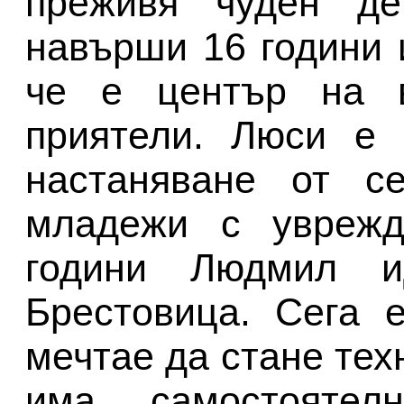
преживя чуден д
навърши 16 години 
че е център на в
приятели. Люси е 
настаняване от с
младежи с уврежд
години Людмил 
Брестовица. Сега 
мечтае да стане тех
има самостоятел