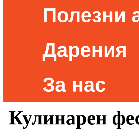
Полезни 
Дарения
За нас
Кулинарен фес