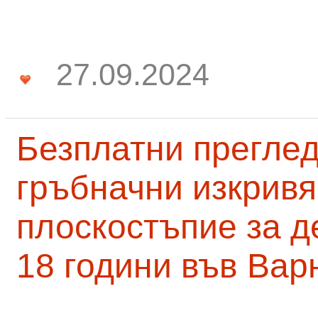
27.09.2024
Безплатни преглед
гръбначни изкривя
плоскостъпие за д
18 години във Вар