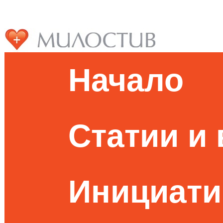
Начало
Статии и
Инициати