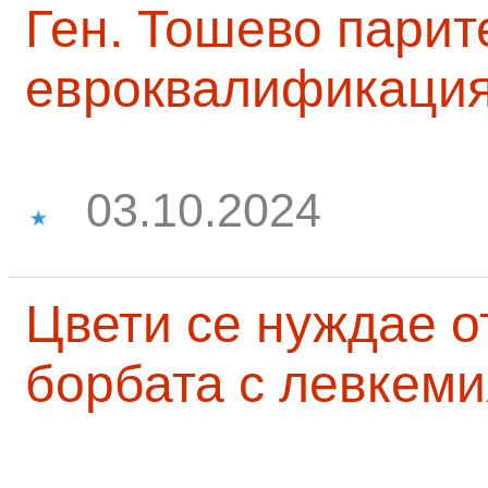
Ген. Тошево парит
евроквалификаци
03.10.2024
Цвети се нуждае о
борбата с левкеми