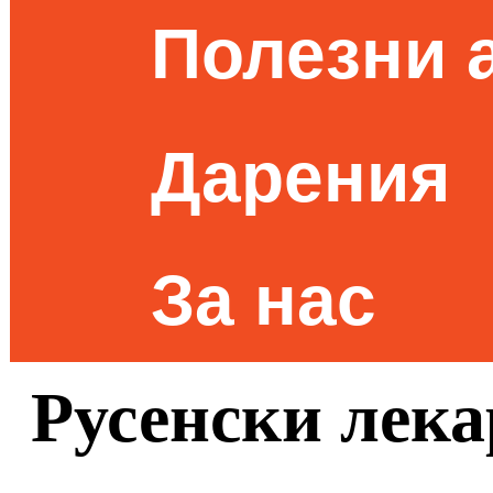
Полезни 
Дарения
За нас
Русенски лека