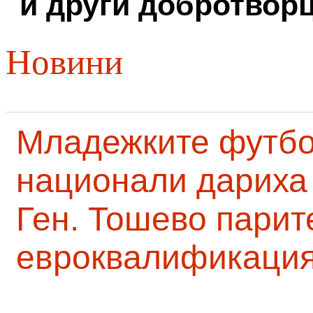
и други добротворц
Новини
Младежките футб
национали дариха 
Ген. Тошево парит
евроквалификаци