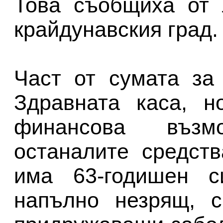
Това съобщиха от 
крайдунавския град.
Част от сумата за
Здравната каса, н
финансова въз
останалите средст
има 63-годишен с
напълно незрящ, с