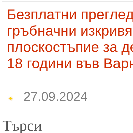
Безплатни преглед
гръбначни изкривя
плоскостъпие за д
18 години във Вар
27.09.2024
Търси