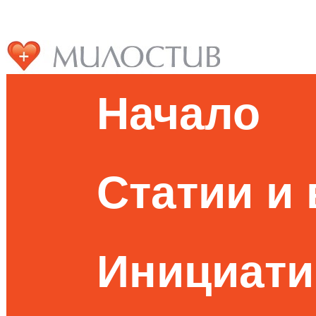
Начало
Статии и
Инициати