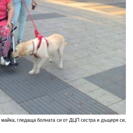
 майка, гледаща болната си от ДЦП сестра и дъщеря си,