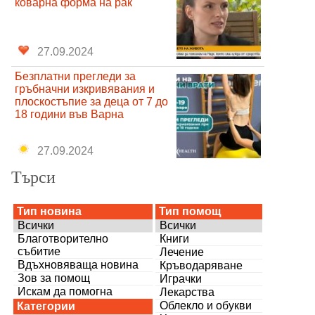
коварна форма на рак
27.09.2024
Безплатни прегледи за
гръбначни изкривявания и
плоскостъпие за деца от 7 до
18 години във Варна
27.09.2024
Търси
Тип новина
Тип помощ
Всички
Всички
Благотворително
Книги
събитие
Лечение
Вдъхновяваща новина
Кръводаряване
Зов за помощ
Играчки
Искам да помогна
Лекарства
Облекло и обукви
Категории