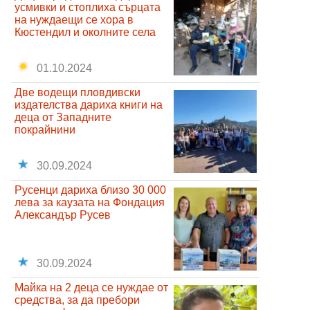
усмивки и стоплиха сърцата
на нуждаещи се хора в
Кюстендил и околните села
01.10.2024
Две водещи пловдивски
издателства дариха книги на
деца от Западните
покрайнини
30.09.2024
Русенци дариха близо 30 000
лева за каузата на Фондация
Александър Русев
30.09.2024
Майка на 2 деца се нуждае от
средства, за да пребори