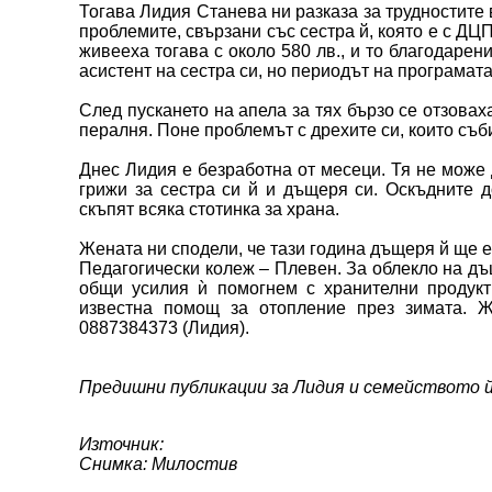
Тогава Лидия Станева ни разказа за трудностите 
проблемите, свързани със сестра й, която е с ДЦ
живееха тогава с около 580 лв., и то благодарен
асистент на сестра си, но периодът на програмата
След пускането на апела за тях бързо се отзовах
пералня. Поне проблемът с дрехите си, които съ
Днес Лидия е безработна от месеци. Тя не може 
грижи за сестра си й и дъщеря си. Оскъдните д
скъпят всяка стотинка за храна.
Жената ни сподели, че тази година дъщеря й ще е
Педагогически колеж – Плевен. За облекло на дъ
общи усилия ѝ помогнем с хранителни продукти
известна помощ за отопление през зимата. Ж
0887384373 (Лидия).
Предишни публикации за Лидия и семейството й
Източник:
Снимка: Милостив