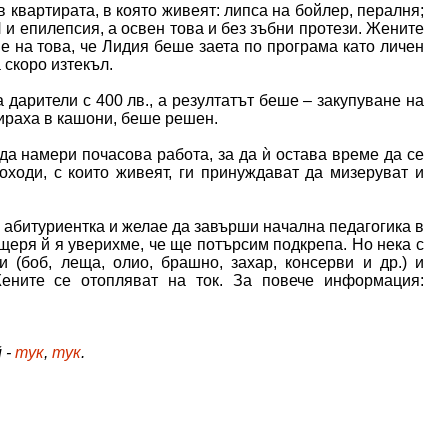
в квартирата, в която живеят: липса на бойлер, пералня;
П и епилепсия, а освен това и без зъбни протези. Жените
ие на това, че Лидия беше заета по програма като личен
 скоро изтекъл.
а дарители с 400 лв., а резултатът беше – закупуване на
бираха в кашони, беше решен.
да намери почасова работа, за да ѝ остава време да се
оходи, с които живеят, ги принуждават да мизеруват и
 абитуриентка и желае да завърши начална педагогика в
щеря й я уверихме, че ще потърсим подкрепа. Но нека с
 (боб, леща, олио, брашно, захар, консерви и др.) и
ените се отопляват на ток. За повече информация:
 -
тук
,
тук
.