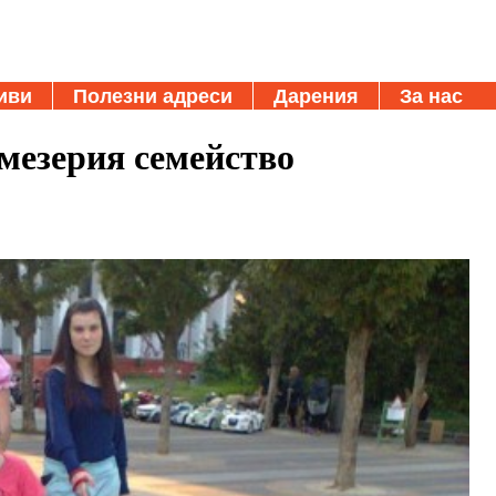
иви
Полезни адреси
Дарения
За нас
мезерия семейство