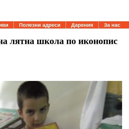
иви
Полезни адреси
Дарения
За нас
ена лятна школа по иконопис