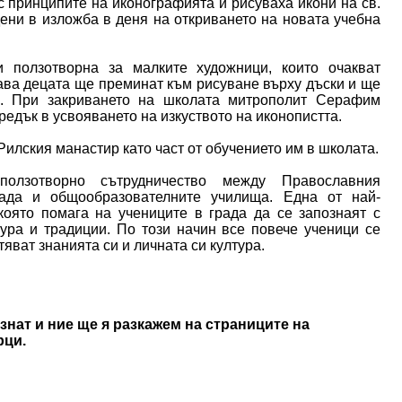
с принципите на иконографията и рисуваха икони на св.
ени в изложба в деня на откриването на новата учебна
 ползотворна за малките художници, които очакват
ава децата ще преминат към рисуване върху дъски и ще
о. При закриването на школата митрополит Серафим
редък в усвояването на изкуството на иконопистта.
Рилския манастир като част от обучението им в школата.
олзотворно сътрудничество между Православния
ада и общообразователните училища. Една от най-
която помага на учениците в града да се запознаят с
тура и традиции. По този начин все повече ученици се
ват знанията си и личната си култура.
знат и ние ще я разкажем на страниците на
рци.