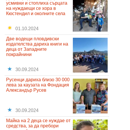
усмивки и стоплиха сърцата
на нуждаещи се хора в
Кюстендил и околните села
01.10.2024
Две водещи пловдивски
издателства дариха книги на
деца от Западните
покрайнини
30.09.2024
Русенци дариха близо 30 000
лева за каузата на Фондация
Александър Русев
30.09.2024
Майка на 2 деца се нуждае от
средства, за да пребори