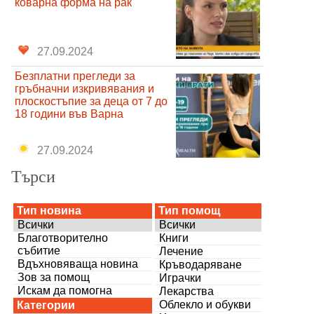
коварна форма на рак
27.09.2024
Безплатни прегледи за
гръбначни изкривявания и
плоскостъпие за деца от 7 до
18 години във Варна
27.09.2024
Търси
Тип новина
Тип помощ
Всички
Всички
Благотворително
Книги
събитие
Лечение
Вдъхновяваща новина
Кръводаряване
Зов за помощ
Играчки
Искам да помогна
Лекарства
Облекло и обукви
Категории