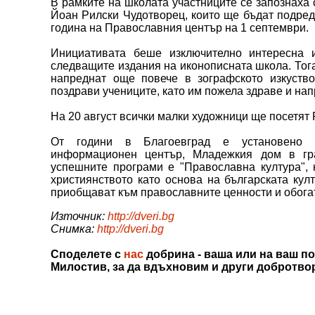
В рамките на школата участниците се запознаха 
Йоан Рилски Чудотворец, които ще бъдат подред
година на Православния център на 1 септември.
Инициативата беше изключително интересна и
следващите издания на иконописната школа. Тог
напреднат още повече в зографското изкуств
поздрави учениците, като им пожела здраве и нап
На 20 август всички малки художници ще посетят 
От години в Благоевград е установено п
информационен център, Младежкия дом в гр
успешните програми е "Православна култура", 
християнството като основа на българската кул
приобщават към православните ценности и обогатя
Източник:
http://dveri.bg
Снимка:
http://dveri.bg
Споделете с
нас
добрина - ваша или на ваш по
Милостив, за да вдъхновим и други добротво