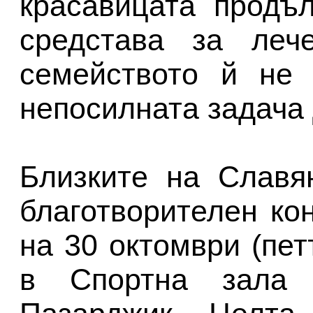
красавицата продъ
средстава за леч
семейството й не
непосилната задача 
Близките на Славя
благотворителен ко
на 30 октомври (петъ
в Спортна зала 