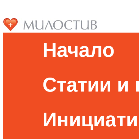
Начало
Статии и
Инициати