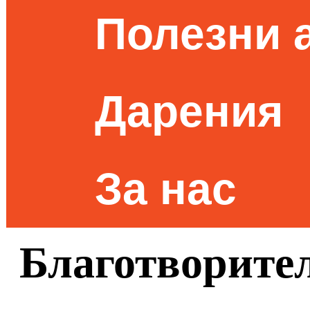
Полезни 
Дарения
За нас
Благотворител