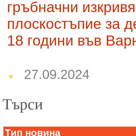
гръбначни изкривя
плоскостъпие за д
18 години във Вар
27.09.2024
Търси
Тип новина