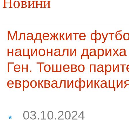
Новини
Младежките футб
национали дариха 
Ген. Тошево парит
евроквалификаци
03.10.2024