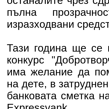
останалите чрез сд
пълна прозрачн
изразходвани средст
Тази година ще се 
конкурс "Добротвор
има желание да по
на дете, в затрудне
банковата сметка н
Expressvank