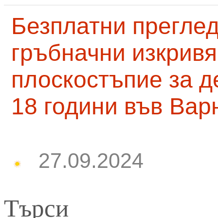
Безплатни преглед
гръбначни изкривя
плоскостъпие за д
18 години във Вар
27.09.2024
Търси