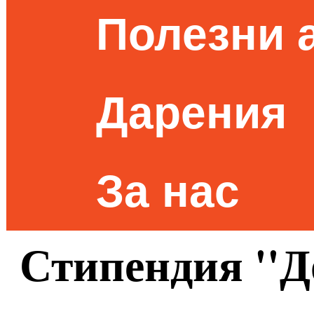
Полезни 
Дарения
За нас
Стипендия ''Д