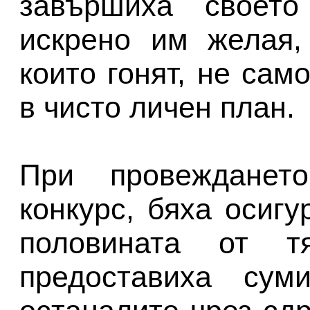
завършиха своето
искрено им желая,
които гонят, не сам
в чисто личен план.
При провежданет
конкурс, бяха осигу
половината от т
предоставиха сум