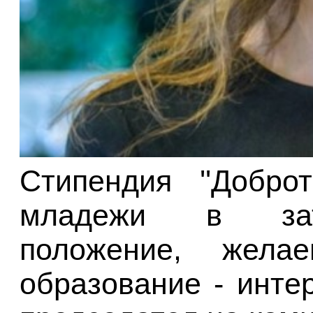
Стипендия ''Добро
младежи в зат
положение, жел
образование - инте