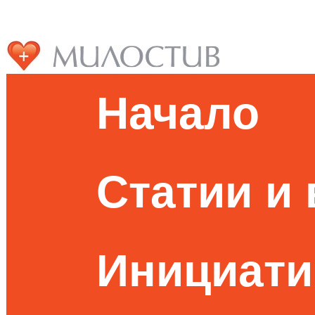
Начало
Статии и
Инициати