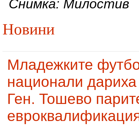
Снимка: Милостив
Новини
Младежките футб
национали дариха 
Ген. Тошево парит
евроквалификаци