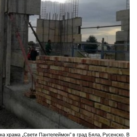
на храма „Свети Пантелеймон” в град Бяла, Русенско. В