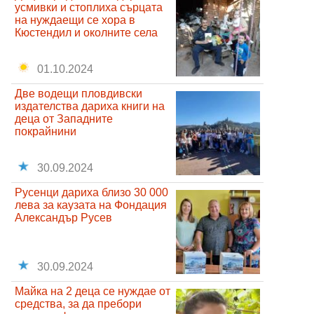
усмивки и стоплиха сърцата
на нуждаещи се хора в
Кюстендил и околните села
01.10.2024
Две водещи пловдивски
издателства дариха книги на
деца от Западните
покрайнини
30.09.2024
Русенци дариха близо 30 000
лева за каузата на Фондация
Александър Русев
30.09.2024
Майка на 2 деца се нуждае от
средства, за да пребори