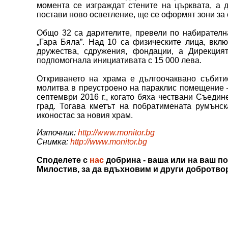
момента се изграждат стените на църквата, а 
постави ново осветление, ще се оформят зони за
Общо 32 са дарителите, превели по набирателна
„Гара Бяла”. Над 10 са физическите лица, вкл
дружества, сдружения, фондации, а Дирекция
подпомогнала инициативата с 15 000 лева.
Откриването на храма е дългоочаквано събитие
молитва в преустроено на параклис помещение 
септември 2016 г., когато бяха чествани Съедин
град. Тогава кметът на побратимената румънс
иконостас за новия храм.
Източник:
http://www.monitor.bg
Снимка:
http://www.monitor.bg
Споделете с
нас
добрина - ваша или на ваш по
Милостив, за да вдъхновим и други добротво