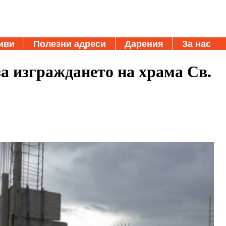
иви
Полезни адреси
Дарения
За нас
за изграждането на храма Св.