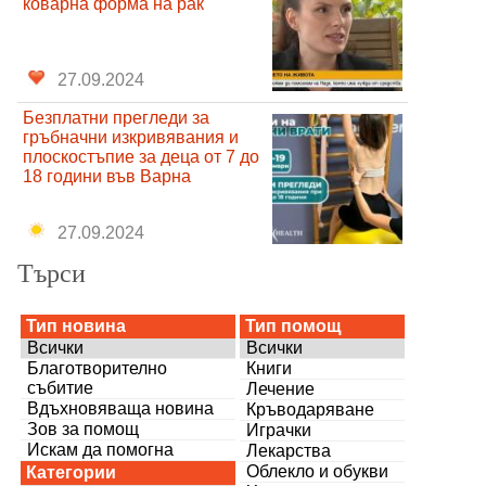
коварна форма на рак
27.09.2024
Безплатни прегледи за
гръбначни изкривявания и
плоскостъпие за деца от 7 до
18 години във Варна
27.09.2024
Търси
Тип новина
Тип помощ
Всички
Всички
Благотворително
Книги
събитие
Лечение
Вдъхновяваща новина
Кръводаряване
Зов за помощ
Играчки
Искам да помогна
Лекарства
Облекло и обукви
Категории