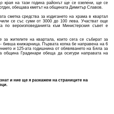
до края на тази година районът ще се озелени, ще се
 отдих, обещава кметът на общината Димитър Славов.
та сметка средства за издигането на храма в квартал
ючили се със суми от 3000 до 100 лева. Участват още
та по вероизповеданията към Министерския съвет е
 за жителите на квартала, които сега се събират за
– бивша книжарница. Първата копка бе направена на 6
ението и 125-ата годишнина от обявяването на Бяла за
ка община Градинари обеща да осигури направата на
знат и ние ще я разкажем на страниците на
рци.