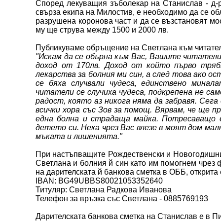
Според лекуващия зъболекар на Станислав - д-р
свърза екипа на Милостив, е необходимо да се об
разрушена коронова част и да се възстановят мо
му ще струва между 1500 и 2000 лв.
Публикуваме обръщение на Светлана към читател
"Искам да се обърна към Вас, Вашите читатели 
доход от 170лв. Доход от който първо трябв
лекарства за болния ми син, а след това ако ос
се бяха случвали чудеса, единствено мин
читатели се случиха чудеса, подкрепена не са
радост, която аз никога няма да забравя. Сег
всички хора със Зов за помощ. Вярвам, че ще 
една болна и страдаща майка. Потресаващо 
детето си. Нека чрез Вас влезе в моят дом мал
мъката и лишенията."
При настъпващите Рождественски и Новогодишни
Светлана и болния й син като им помогнем чрез 
на дарителската й банкова сметка в ОББ, открита
IBAN: BG49UBBS80021053352640
Титуляр: Светлана Радкова Иванова
Телефон за връзка със Светлана - 0885769193
Дарителската банкова сметка на Станислав е в Пи