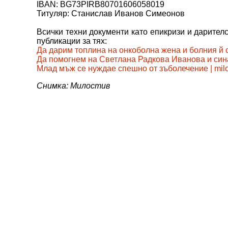
IBAN: BG73PIRB80701606058019
Титуляр: Станислав Иванов Симеонов
Всички техни документи като епикризи и дарител
публикации за тях:
Да дарим топлина на онкоболна жена и болния й син
Да помогнем на Светлана Радкова Иванова и сина й
Млад мъж се нуждае спешно от зъболечение | milos
Снимка: Милостив