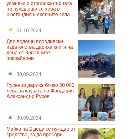
усмивки и стоплиха сърцата
на нуждаещи се хора в
Кюстендил и околните села
01.10.2024
Две водещи пловдивски
издателства дариха книги на
деца от Западните
покрайнини
30.09.2024
Русенци дариха близо 30 000
лева за каузата на Фондация
Александър Русев
30.09.2024
Майка на 2 деца се нуждае от
средства, за да пребори