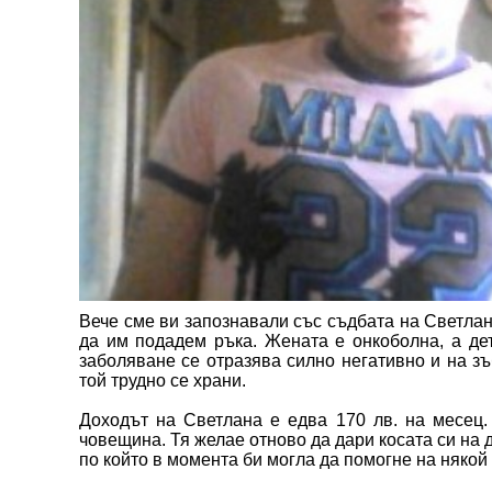
Вече сме ви запознавали със съдбата на Светлан
да им подадем ръка. Жената е онкоболна, а дет
заболяване се отразява силно негативно и на зъб
той трудно се храни.
Доходът на Светлана е едва 170 лв. на месец.
човещина. Тя желае отново да дари косата си на 
по който в момента би могла да помогне на някой 