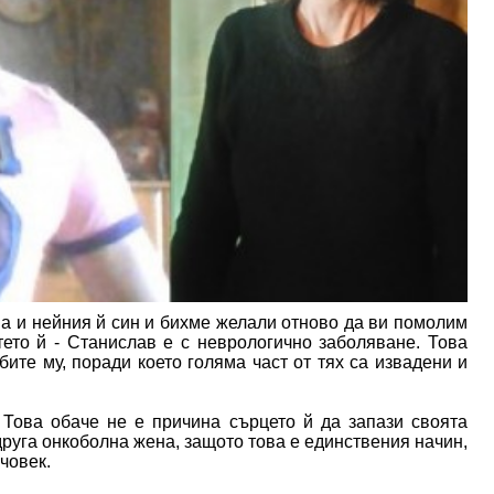
а и нейния й син и бихме желали отново да ви помолим
ето й - Станислав е с неврологично заболяване. Това
ите му, поради което голяма част от тях са извадени и
 Това обаче не е причина сърцето й да запази своята
друга онкоболна жена, защото това е единствения начин,
човек.