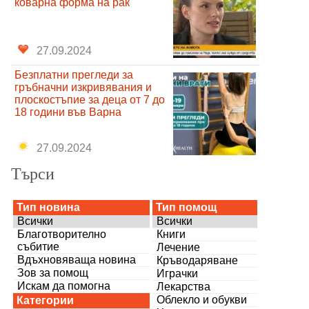
коварна форма на рак
27.09.2024
Безплатни прегледи за
гръбначни изкривявания и
плоскостъпие за деца от 7 до
18 години във Варна
27.09.2024
Търси
Тип новина
Тип помощ
Всички
Всички
Благотворително
Книги
събитие
Лечение
Вдъхновяваща новина
Кръводаряване
Зов за помощ
Играчки
Искам да помогна
Лекарства
Облекло и обукви
Категории