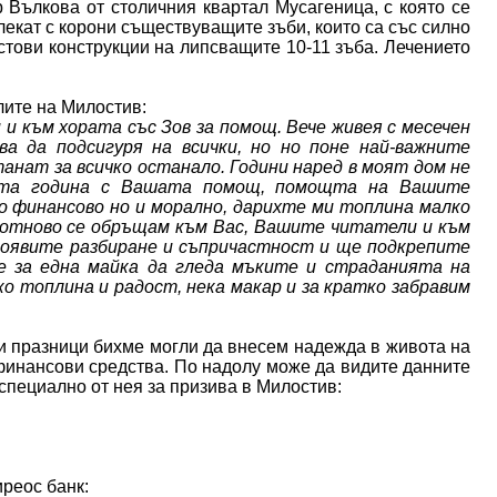
 Вълкова от столичния квартал Мусагеница, с която се
лекат с корони съществуващите зъби, които са със силно
стови конструкции на липсващите 10-11 зъба. Лечението
ите на Милостив:
и към хората със Зов за помощ. Вече живея с месечен
а да подсигуря на всички, но но поне най-важните
танат за всичко останало. Години наред в моят дом не
алата година с Вашата помощ, помощта на Вашите
мо финансово но и морално, дарихте ми топлина малко
а отново се обръщам към Вас, Вашите читатели и към
проявите разбиране и съпричастност и ще подкрепите
е за една майка да гледа мъките и страданията на
ко топлина и радост, нека макар и за кратко забравим
 празници бихме могли да внесем надежда в живота на
финансови средства. По надолу може да видите данните
 специално от нея за призива в Милостив:
реос банк: