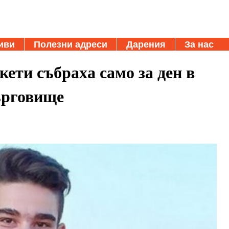
иви
Полезни адреси
Дарения
За нас
кети събраха само за ден в
ърговище