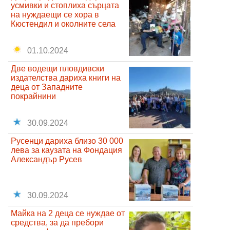
усмивки и стоплиха сърцата
на нуждаещи се хора в
Кюстендил и околните села
01.10.2024
Две водещи пловдивски
издателства дариха книги на
деца от Западните
покрайнини
30.09.2024
Русенци дариха близо 30 000
лева за каузата на Фондация
Александър Русев
30.09.2024
Майка на 2 деца се нуждае от
средства, за да пребори