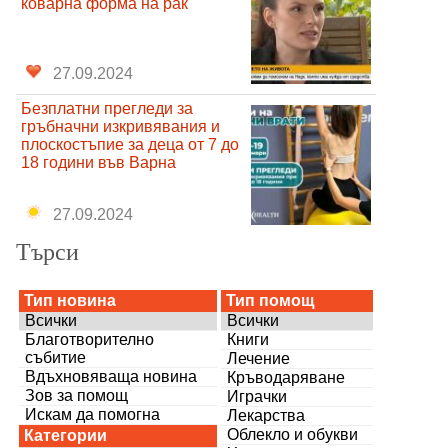
коварна форма на рак
27.09.2024
Безплатни прегледи за
гръбначни изкривявания и
плоскостъпие за деца от 7 до
18 години във Варна
27.09.2024
Търси
Тип новина
Тип помощ
Всички
Всички
Благотворително
Книги
събитие
Лечение
Вдъхновяваща новина
Кръводаряване
Зов за помощ
Играчки
Искам да помогна
Лекарства
Облекло и обукви
Категории