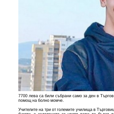
7700 лева са били събрани само за ден в Търго
помощ на болно момче.
Учителите на три от големите училища в Търгови