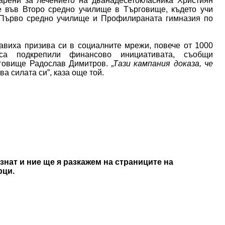
дарени за лечението на дванадесетокласника Християн
е във Второ средно училище в Търговище, където учи
в Първо средно училище и Профилираната гимназия по
равиха призива си в социалните мрежи, повече от 1000
са подкрепили финансово инициативата, съобщи
рговище Радослав Димитров.
„Тази кампания доказа, че
а силата си”, каза още той.
знат и ние ще я разкажем на страниците на
рци.