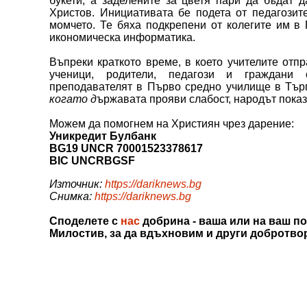
букети, а заделените за цветя пари да бъдат 
Христов. Инициативата бе подета от педагозит
момчето. Те бяха подкрепени от колегите им 
икономическа информатика.
Въпреки краткото време, в което учителите отп
ученици, родители, педагози и граждани 
преподавателят в Първо средно училище в Тъ
когато д
ържавата прояви слабост, народът показв
Можем да помогнем на Християн чрез дарение:
Уникредит Булбанк
BG19 UNCR 70001523378617
BIC UNCRBGSF
Източник:
https://dariknews.bg
Снимка:
https://dariknews.bg
Споделете с
нас
добрина - ваша или на ваш по
Милостив, за да вдъхновим и други добротво