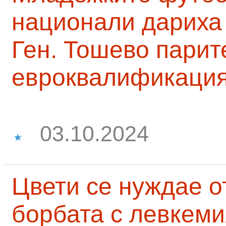
национали дариха 
Ген. Тошево парит
евроквалификаци
03.10.2024
Цвети се нуждае о
борбата с левкеми