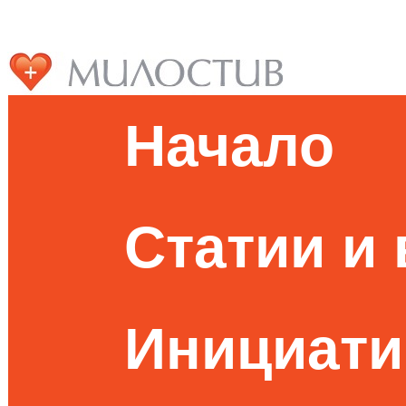
Начало
Статии и
Инициати