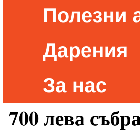
Полезни 
Дарения
За нас
700 лева събр