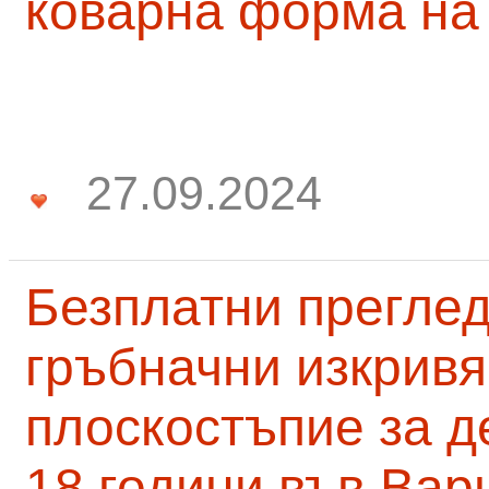
коварна форма на
27.09.2024
Безплатни преглед
гръбначни изкривя
плоскостъпие за д
18 години във Вар