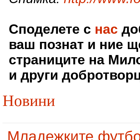
Споделете с
нас
доб
ваш познат и ние щ
страниците на Мил
и други добротворц
Новини
Младежките футб