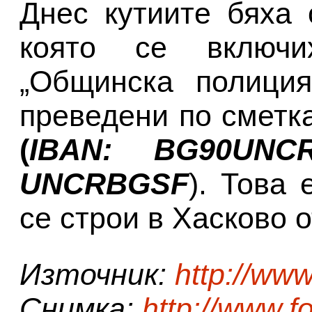
Днес кутиите бяха 
която се включ
„Общинска полиция
преведени по сметк
(
ІBAN: BG90UNCR
UNCRBGЅF
). Това 
се строи в Хасково о
Източник:
http://ww
Снимка:
http://www.f