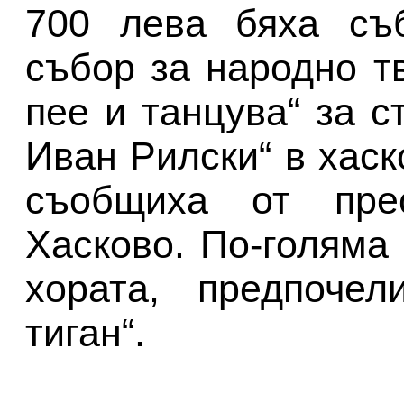
700 лева бяха съ
събор за народно т
пее и танцува“ за с
Иван Рилски“ в хаск
съобщиха от пре
Хасково. По-голяма 
хората, предпоче
тиган“.