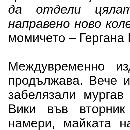
да отдели цяла
направено ново кол
момичето – Гергана 
Междувременно из
продължава. Вече и
забелязали мургав
Вики във вторник
намери, майката н