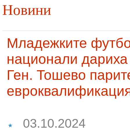
Новини
Младежките футб
национали дариха 
Ген. Тошево парит
евроквалификаци
03.10.2024