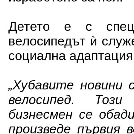
Детето е с спец
велосипедът ѝ служ
социална адаптация
„Хубавите новини 
велосипед. Тоз
бизнесмен се обад
произведе първия 