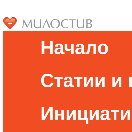
Начало
Статии и
Инициати