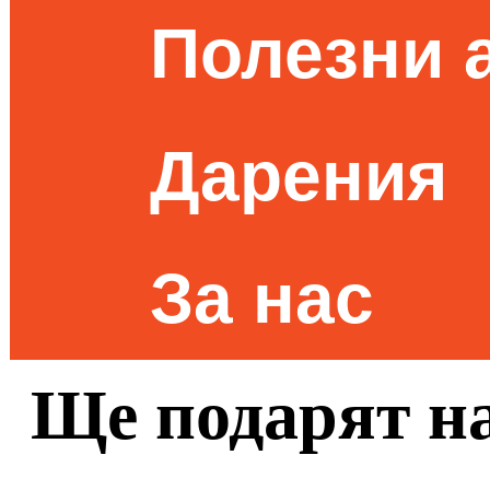
Полезни 
Дарения
За нас
Ще подарят н