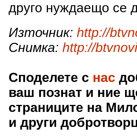
друго нуждаещо се д
Източник:
http://btvn
Снимка:
http://btvnov
Споделете с
нас
доб
ваш познат и ние щ
страниците на Мил
и други добротворц