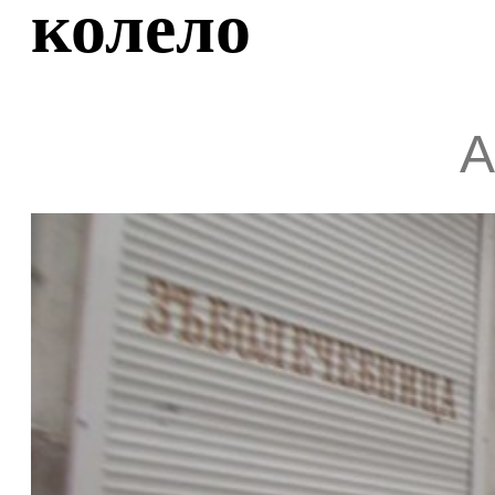
колело
А