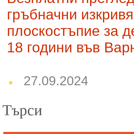
гръбначни изкривя
плоскостъпие за д
18 години във Вар
27.09.2024
Търси