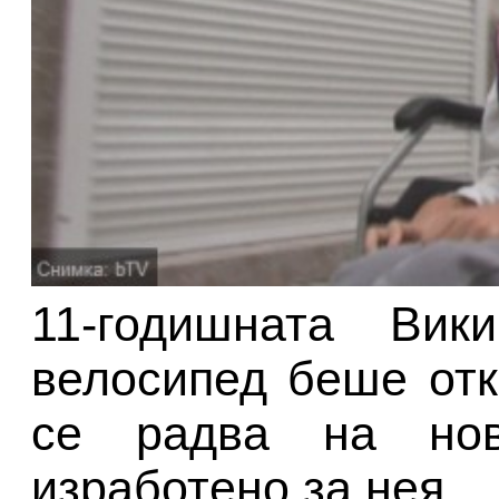
11-годишната Вик
велосипед беше отк
се радва на нов
изработено за нея.