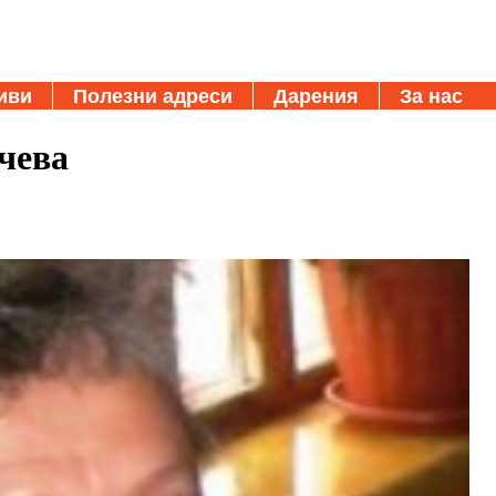
иви
Полезни адреси
Дарения
За нас
чева