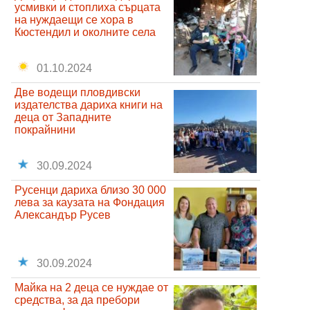
усмивки и стоплиха сърцата
на нуждаещи се хора в
Кюстендил и околните села
01.10.2024
Две водещи пловдивски
издателства дариха книги на
деца от Западните
покрайнини
30.09.2024
Русенци дариха близо 30 000
лева за каузата на Фондация
Александър Русев
30.09.2024
Майка на 2 деца се нуждае от
средства, за да пребори