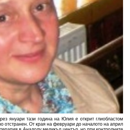
През януари тази година на Юлия е открит глиобластом
но отстранен. От края на февруари до началото на април
ерапия в Анадолу медикъл център, но при контролните