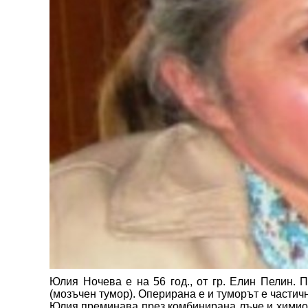
Юлия Ночева е на 56 год., от гр. Елин Пелин. 
(мозъчен тумор). Оперирана е и туморът е частич
Юлия преминава през комбинирана лъче и химиот