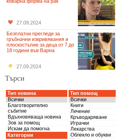
коварна форма на рак
27.09.2024
Безплатни прегледи за
гръбначни изкривявания и
плоскостъпие за деца от 7 до
18 години във Варна
27.09.2024
Търси
Тип новина
Тип помощ
Всички
Всички
Благотворително
Книги
събитие
Лечение
Вдъхновяваща новина
Кръводаряване
Зов за помощ
Играчки
Искам да помогна
Лекарства
Облекло и обукви
Категории