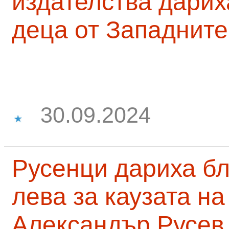
издателства дарих
деца от Западните
30.09.2024
Русенци дариха бл
лева за каузата н
Александър Русев