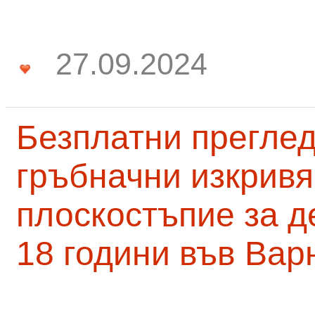
27.09.2024
Безплатни преглед
гръбначни изкривя
плоскостъпие за д
18 години във Вар