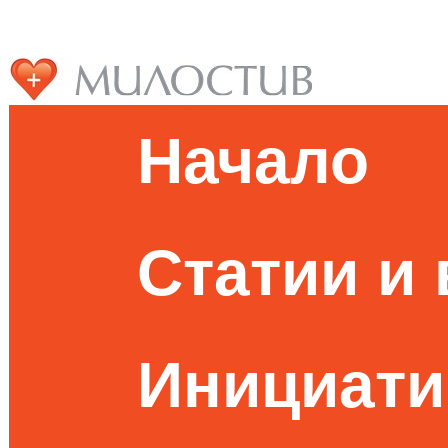
Начало
Статии и
Инициати