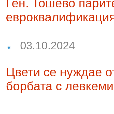
Ген. Тошево парит
евроквалификаци
03.10.2024
Цвети се нуждае о
борбата с левкеми