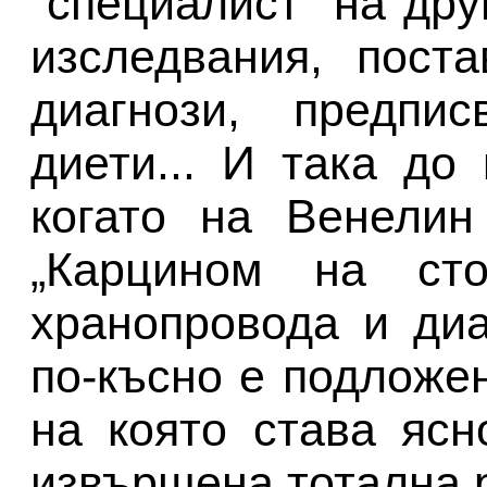
"специалист" на дру
изследвания, пост
диагнози, предпи
диети... И така до
когато на Венелин
„Карцином на ст
хранопровода и ди
по-късно е подложе
на която става яс
извършена тотална 