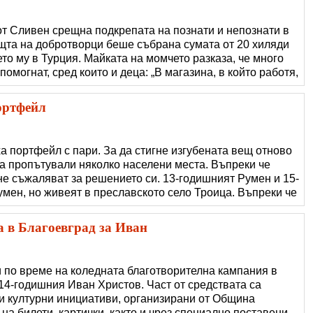
т Сливен срещна подкрепата на познати и непознати в
ощта на добротворци беше събрана сумата от 20 хиляди
то му в Турция. Майката на момчето разказа, че много
омогнат, сред които и деца: „В магазина, в който работя,
астта на Ивко и дърпаше майката за ръкава и сочеше
ари в кутията. Т�
ортфейл
а портфейл с пари. За да стигне изгубената вещ отново
та пропътували няколко населени места. Въпреки че
не съжаляват за решението си. 13-годишният Румен и 15-
мен, но живеят в преславското село Троица. Въпреки че
ли да отидат на картинг в областния град. На път към
или изгубения порт
а в Благоевград за Иван
и по време на коледната благотворителна кампания в
14-годишния Иван Христов. Част от средствата са
и културни инициативи, организирани от Община
на билети, картички, както и чрез специално поставени