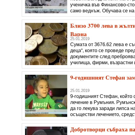
ученичка във Финансово-сто
само веднъж. Обучава се на
й да се придвижва сама с ел
организират базар с приготв
Близо 3700 лева в жълт
Варна
25.01.2019
Сумата от 3676.62 лева е с
деца“, която се проведе пре
документите след преброява
училища, фирми, възрастни 
„Жълти стотинки“ е деца да 
закупуване на медицинска а
9-годишният Стефан зам
25.01.2019
9-годишният Стефан, който 
лечение в Румъния. Румънска
да го лекува заради липса н
осъществи лечението, средс
семейството да тръгне към 
този път детето ще получи п
Добротворци събраха па