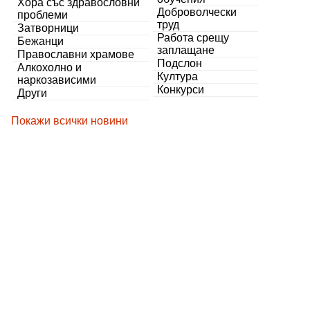
Хора със здравословни
Доброволчески
проблеми
труд
Затворници
Работа срещу
Бежанци
заплащане
Православни храмове
Подслон
Алкохолно и
Култура
наркозависими
Конкурси
Други
Покажи всички новини