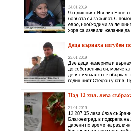
24.01.2019
9-годишният Ивелин Бонев о
борбата си за живот. С пом
евро, необходими за лечение
хора са изявили желание да п
дойде едно детенце на възр
кутията и искаше да пусне п
Деца върнаха изгубен п
23.01.2019
Две деца намериха и върнах
до собственика си, момчета
денят им малко се объркал, 
годишният Стефан учат в Шу
са грипна ваканция, те реши
спирката на автобуса намер
Над 12 хил. лева събрах
21.01.2019
12 287.35 лева бяха събран
Благоевград, в подкрепа на 
дарени по време на различн
Благоевград, чрез продажба 