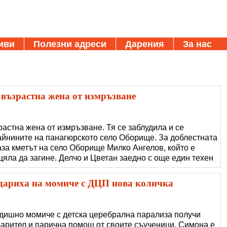
иви
Полезни адреси
Дарения
За нас
възрастна жена от измръзване
астна жена от измръзване. Тя се заблудила и се
айнините на панагюрското село Оборище. За доблестната
аза кметът на село Оборище Милко Ангелов, който е
 щяла да загине. Делчо и Цветан заедно с още един техен
а се разходят с автомобила из селото. В края на
о вървяща възрастна жена,
дариха на момиче с ДЦП нова количка
одишно момиче с детска церебрална парализа получи
дарител и парична помощ от своите съученици. Симона е