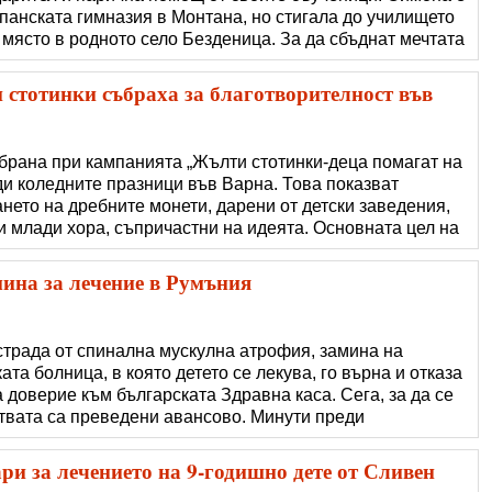
панската гимназия в Монтана, но стигала до училището
 място в родното село Безденица. За да сбъднат мечтата
ектрическа количка, преди Коледа гимназистите
ена от тях храна и
и стотинки събраха за благотворителност във
ъбрана при кампанията „Жълти стотинки-деца помагат на
ди коледните празници във Варна. Това показват
нето на дребните монети, дарени от детски заведения,
и млади хора, съпричастни на идеята. Основната цел на
помагат на деца. Събраните средства се инвестират в
паратура за детски
ина за лечение в Румъния
страда от спинална мускулна атрофия, замина на
та болница, в която детето се лекува, го върна и отказа
а доверие към българската Здравна каса. Сега, за да се
твата са преведени авансово. Минути преди
Букурещ близките му отново са изпълнени с надежда, че
ървата доза лекарство.
ри за лечението на 9-годишно дете от Сливен