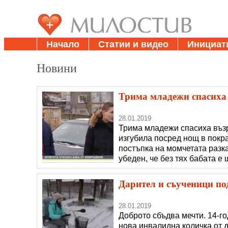
Начало
Статии и видео
Инициат
Новини
Трима младежи спасиха 
28.01.2019
Трима младежи спасиха възр
изгубила посред нощ в покр
постъпка на момчетата разк
убеден, че без тях бабата е
приятел решили посред нощ д
Оборище забелязали самотн
Дарител и съученици по
28.01.2019
Доброто сбъдва мечти. 14-г
нова инвалидна количка от 