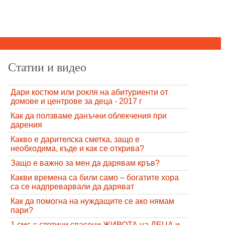
Статии и видео
Дари костюм или рокля на абитуриенти от
домове и центрове за деца - 2017 г
Как да ползваме данъчни облекчения при
дарения
Какво е дарителска сметка, защо е
необходима, къде и как се открива?
Защо е важно за мен да дарявам кръв?
Какви времена са били само – богатите хора
са се надпреварвали да даряват
Как да помогна на нуждащите се ако нямам
пари?
1 смс = стотици спасени ЖИВОТА на ДЕЦА и