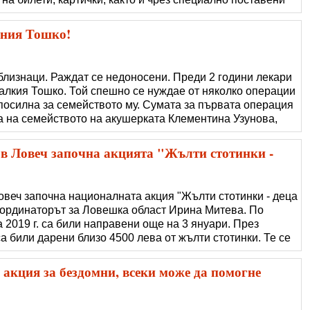
ници и учители от Езикова гимназия „Акад. Людмил
активно в кампанията. Голяма час
шния Тошко!
близнаци. Раждат се недоносени. Преди 2 години лекари
малкия Тошко. Той спешно се нуждае от няколко операции
епосилна за семейството му. Сумата за първата операция
на на семейството на акушерката Клементина Узунова,
а благотворителен концерт, за да помогне на малкия
вървят чрез �
а в Ловеч започна акцията "Жълти стотинки -
овеч започна националната акция "Жълти стотинки - деца
оординаторът за Ловешка област Ирина Митева. По
 2019 г. са били направени още на 3 януари. През
а били дарени близо 4500 лева от жълти стотинки. Те се
ставени касички в училища, библиотеки, читалища и на
 момента в цялата страна са �
 акция за бездомни, всеки може да помогне