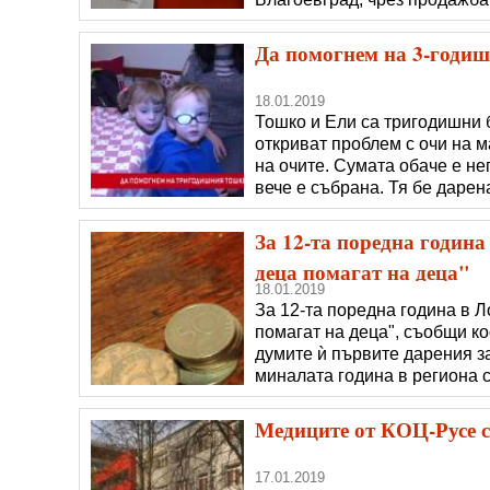
кутии на места в града. Уче
Стоянов“ също се включиха 
Да помогнем на 3-годи
18.01.2019
Тошко и Ели са тригодишни 
откриват проблем с очи на 
на очите. Сумата обаче е н
вече е събрана. Тя бе даре
която преди месец организир
Тошко. Даренията за Тошко 
За 12-та поредна годин
деца помагат на деца"
18.01.2019
За 12-та поредна година в Л
помагат на деца", съобщи к
думите ѝ първите дарения за
миналата година в региона с
събират в 126 специално по
други обществени места. До
Медиците от КОЦ-Русе с
17.01.2019