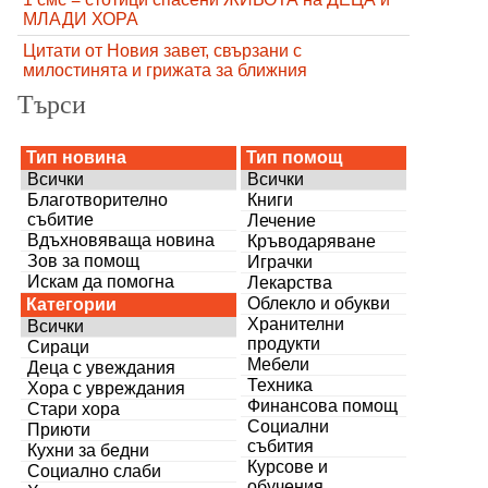
МЛАДИ ХОРА
Цитати от Новия завет, свързани с
милостинята и грижата за ближния
Търси
Тип новина
Тип помощ
Всички
Всички
Благотворително
Книги
събитие
Лечение
Вдъхновяваща новина
Кръводаряване
Зов за помощ
Играчки
Искам да помогна
Лекарства
Облекло и обукви
Категории
Хранителни
Всички
продукти
Сираци
Мебели
Деца с увеждания
Техника
Хора с увреждания
Финансова помощ
Стари хора
Социални
Приюти
събития
Кухни за бедни
Курсове и
Социално слаби
обучения