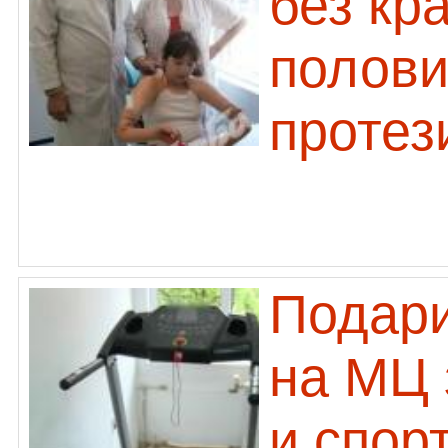
без кр
полови
протез
Подари
на МЦ 
и спор