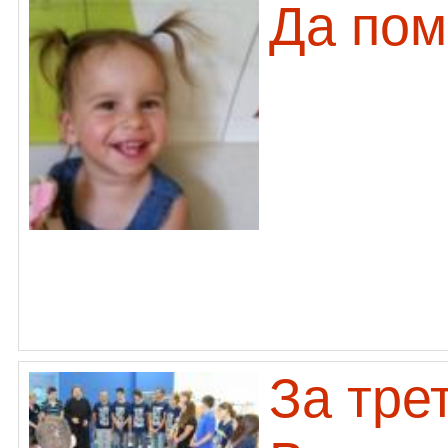
Да пом
За тре