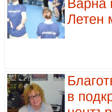
Варна 
Летен 
Благот
в подк