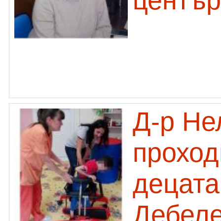
център
Д-р Не
проход
децата
Дебел