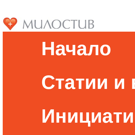
Начало
Статии и
Инициати