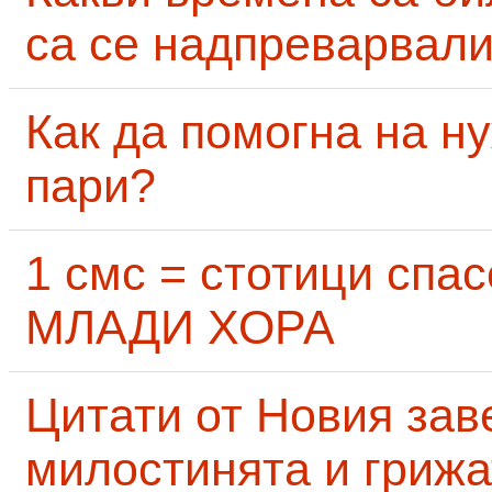
са се надпреварвали
Как да помогна на н
пари?
1 смс = стотици сп
МЛАДИ ХОРА
Цитати от Новия заве
милостинята и грижа