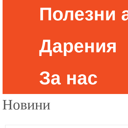
Полезни 
Дарения
За нас
Новини