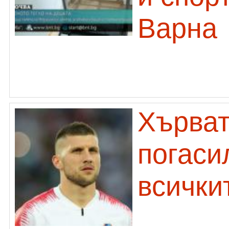
Варна
Хърват
погаси
всички