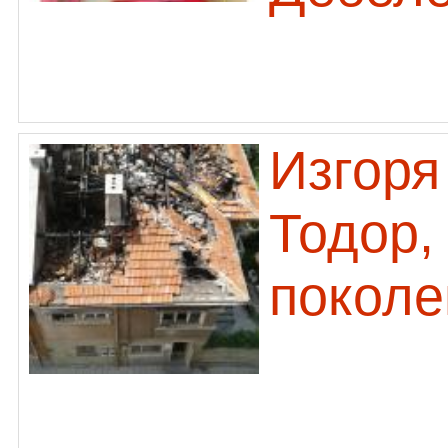
Изгоря
Тодор,
поколе