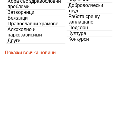
Хора със здравословни
Доброволчески
проблеми
труд
Затворници
Работа срещу
Бежанци
заплащане
Православни храмове
Подслон
Алкохолно и
Култура
наркозависими
Конкурси
Други
Покажи всички новини