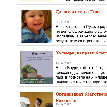
ценности срещу алкохола“, т
темата е „Православните с
Да помогнем на Енис!
20.09.2017
Енис Казаков, от Русе, е ро
ия ден след раждането запо
изследвания за херпес енцеф
резултатите са отрицателни
енцефаломалация. Детето е 
антиконвулсивно лечение и 
Холандец направи благо
19.09.2017
Ернст Бруре, който от 5 год
велосипед Слънчев бряг до 
пари в подкрепа на Училищет
начинание той е тренирал за
пристигнах тук преди пет го
и Холандия и реших да напр
Организират благотвори
Казанлък
19.09.2017