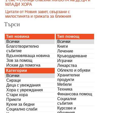
МЛАДИ ХОРА
Цитати от Новия завет, свързани с
милостинята и грижата за ближния
Търси
Тип новина
Тип помощ
Всички
Всички
Благотворително
Книги
събитие
Лечение
Вдъхновяваща новина
Кръводаряване
Зов за помощ
Играчки
Искам да помогна
Лекарства
Облекло и обукви
Категории
Хранителни
Всички
продукти
Сираци
Мебели
Деца с увеждания
Техника
Хора с увреждания
Финансова помощ
Стари хора
Социални
Приюти
събития
Кухни за бедни
Курсове и
Социално слаби
обучения