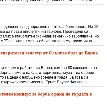
ази година фокусът пада върху борбата с агресията и
емейни ценности сре�
ден доносен след нормално протекла бременност. На 19-
чва да прави епилептични гърчове. Проведени са
алит, метаболитен скрининг, генетично заболяване, но
. МРТ на главен мозък обаче показва мултикистична
хоспитализирано многократно, прилага му се
рехабилитация, но гърчовете п�
творителен велотур от Слънчев бряг до Варна
ини живее и работи във Варна, измина 80 километра на
Варна в името на благотворителна кауза – да събере
о за деца с нарушено зрение в града. За това си
 издръжливост с месеци. Ернст Бруре: “Когато
дини, бях впечатлен от голямата разлика между България
авя една наистина важна и
телен концерт за борба с рака на гърдата в