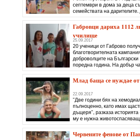
септември в дома за деца с
семействата на дарителите.
произвежда в шивашкия си це
трябва да бъдем добри по м
Габровци дариха 1112 л
училище
25.09.2017
20 ученици от Габрово получ
благотворителната кампания
доброволците на Български 
поредна година. На добър ча
помагала са на стойност 111
които се включиха в кампани
Млад баща се нуждае от
22.09.2017
"Две години бях на хемодиал
пълноценно, като имах щаст
дъщеря", разказа историята
му е нужна животоспасяваща
трябва да се извърши в чуж
Историята на Асен разчувств
Червените фенове от Па