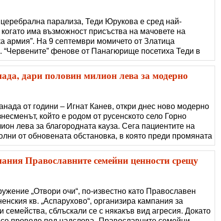
а церебрална парализа, Теди Юрукова е сред най-
когато има възможност присъства на мачовете на
ка армия”. На 9 септември момичето от Златица
. “Червените” фенове от Панагюрище посетиха Теди в
ричастни с личния й празник. Теди получи много
 Клуба. Панагюрци дариха на Теди и сума�
ада, дари половин милион лева за модерно
анада от години – Игнат Канев, откри днес ново модерно
знесменът, който е родом от русенското село Горно
ион лева за благородната кауза. Сега пациентите на
олни от обновената обстановка, в която преди промяната
л и олющени стени. При това те оценяват и отношението
 на персонал
пания Православните семейни ценности срещу
ружение „Отвори очи“, по-известно като Православен
енския кв. „Аспарухово“, организира кампания за
 семейства, сблъскали се с някакъв вид агресия. Докато
се проведе под надслова „Православните семейни