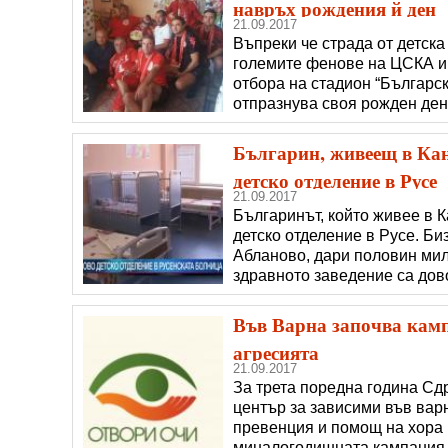
навръх рождения й ден
21.09.2017
Въпреки че страда от детск
големите фенове на ЦСКА и 
отбора на стадион “Българс
отпразнува своя рожден ден
родния й град и станаха съп
подараци и вкусна торта от
Българин, живеещ в Кан
детско отделение в Русе
21.09.2017
Българинът, който живее в К
детско отделение в Русе. Би
Абланово, дари половин мил
здравното заведение са дов
са били лекувани сред мухъ
на медиците и обслужването
Във Варна започва кам
агресията
21.09.2017
За трета поредна година Сд
център за зависими във варн
превенция и помощ на хора и
миналогодишната кампания 