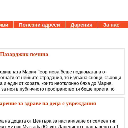
иви
Полезни адреси
Дарения
За нас
 Пазарджик почина
-годишната Мария Георгиева беше подпомагана от
рогнати от нейните страдания, тя издъхна снощи, съобщи
 и един от хората, които неотклонно бяха до Мария.
за нея в публичното пространство тя беше приета по
 и претърпя няколко операции на инфектиран крак.
крепен донякъде, но проблем
рение за здраве на деца с увреждания
а на децата от Центъра за настаняване от семеен тип
ият му син Мустафа Юсуф. Дарението е направено на 1