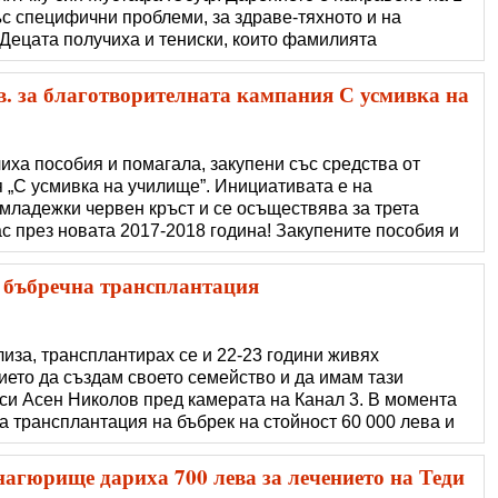
ъс специфични проблеми, за здраве-тяхното и на
 Децата получиха и тениски, които фамилията
х. Трябва да се помага на бедните и на децата, и
ежду си не само на празници, всеки ден см�
в. за благотворителната кампания С усмивка на
иха пособия и помагала, закупени със средства от
 „С усмивка на училище”. Инициативата е на
младежки червен кръст и се осъществява за трета
с през новата 2017-2018 година! Закупените пособия и
2 лева. От БЧК изразиха благодарност към габровците,
ята.
 бъбречна трансплантация
иза, трансплантирах се и 22-23 години живях
ието да създам своето семейство и да имам тази
 си Асен Николов пред камерата на Канал 3. В момента
 трансплантация на бъбрек на стойност 60 000 лева и
бина. Тя е непосилна за бюджета на младото семейство.
а хиляди българи, както и екипа на
нагюрище дариха 700 лева за лечението на Теди