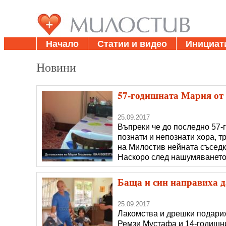
Начало
Статии и видео
Инициат
Новини
57-годишната Мария от
25.09.2017
Въпреки че до последно 57
познати и непознати хора, т
на Милостив нейната съседка
Наскоро след нашумяването 
спешност в МБАЛ-Пазарджик
Положението с крака бил за
Баща и син направиха да
25.09.2017
Лакомства и дрешки подарих
Ремзи Мустафа и 14-годишн