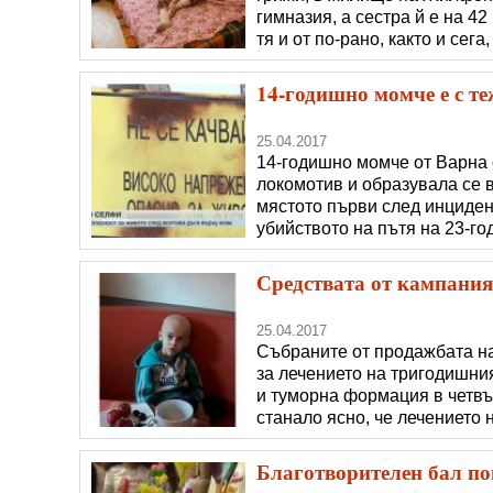
гимназия, а сестра й е на 42
тя и от по-рано, както и сег
да не се лишава от най-нео
голяма обич успяла да отгле
14-годишно момче е с те
25.04.2017
14-годишно момче от Варна с
локомотив и образувала се в
мястото първи след инциден
убийството на пътя на 23-г
следобед в района на локом
от локомотивите, навярно за
Средствата от кампания
25.04.2017
Събраните от продажбата на 
за лечението на тригодишни
и туморна формация в четвъ
станало ясно, че лечението 
Турция. Родителите му събир
(повече -
Благотворителен бал пом