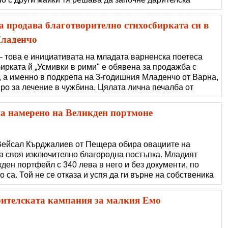
призива им се отзовават добри хора от много части на
ачки за болничното
а продава благотворително стихосбирката си в
Младенчо
– това е инициативата на младата варненска поетеса
рката й „Усмивки в рими" е обявена за продажба с
, а именно в подкрепа на 3-годишния Младенчо от Варна,
вро за лечение в чужбина. Цялата лична печалба от
ъдат
а намерено на Великден портмоне
 Вейсал Кърджалиев от Пещера обира овациите на
а своя изключително благородна постъпка. Младият
ден портфейл с 340 лева в него и без документи, по
о са. Той не се отказа и успя да ги върне на собственика
съседния град Брацигово. Сякаш съдбата го накарала на
без колата си, иначе това
ителската кампания за малкия Емо