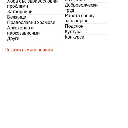
Хора със здравословни
Доброволчески
проблеми
труд
Затворници
Работа срещу
Бежанци
заплащане
Православни храмове
Подслон
Алкохолно и
Култура
наркозависими
Конкурси
Други
Покажи всички новини