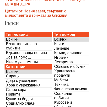
МЛАДИ ХОРА
Цитати от Новия завет, свързани с
милостинята и грижата за ближния
Търси
Тип новина
Тип помощ
Всички
Всички
Благотворително
Книги
събитие
Лечение
Вдъхновяваща новина
Кръводаряване
Зов за помощ
Играчки
Искам да помогна
Лекарства
Облекло и обукви
Категории
Хранителни
Всички
продукти
Сираци
Мебели
Деца с увеждания
Техника
Хора с увреждания
Финансова помощ
Стари хора
Социални
Приюти
събития
Кухни за бедни
Курсове и
Социално слаби
обучения