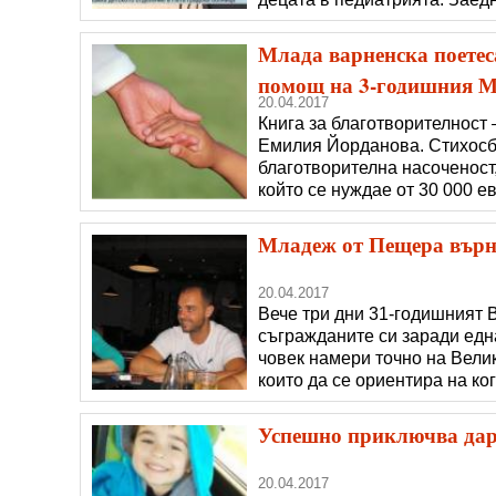
кампания във „Фейсбук”. На 
България, които даряват игр
Млада варненска поетес
помощ на 3-годишния 
20.04.2017
Книга за благотворителност 
Емилия Йорданова. Стихосби
благотворителна насоченост
който се нуждае от 30 000 е
продажбите на книгата ще б
Младеж от Пещера върн
20.04.2017
Вече три дни 31-годишният
съгражданите си заради едн
човек намери точно на Велик
които да се ориентира на ког
им, който се оказа дете от 
16 април вечерта да излезе 
Успешно приключва дар
20.04.2017