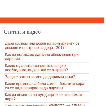
Статии и видео
Дари костюм или рокля на абитуриенти от
домове и центрове за деца - 2017 г
Как да ползваме данъчни облекчения при
дарения
Какво е дарителска сметка, защо е
необходима, къде и как се открива?
Защо е важно за мен да дарявам кръв?
Какви времена са били само – богатите хора
са се надпреварвали да даряват
Как да помогна на нуждащите се ако нямам
пари?
1 смс = стотици спасени ЖИВОТА на ДЕЦА и