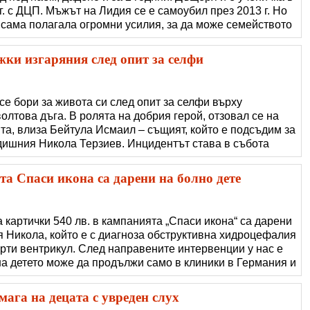
 г. с ДЦП. Мъжът на Лидия се е самоубил през 2013 г. Но
а, сама полагала огромни усилия, за да може семейството
бходимите неща. Освен дъщеря Лидия има и син, когото с
да и изучи. За съжале
жки изгаряния след опит за селфи
е бори за живота си след опит за селфи върху
олтова дъга. В ролята на добрия герой, отзовал се на
та, влиза Бейтула Исмаил – същият, който е подсъдим за
одишния Никола Терзиев. Инцидентът става в събота
отивното депо в града. Момчето се покатерило на един
ради селфи и, вдигайки
та Спаси икона са дарени на болно дете
картички 540 лв. в кампанията „Спаси икона“ са дарени
я Никола, който е с диагноза обструктивна хидроцефалия
рти вентрикул. След направените интервенции у нас е
на детето може да продължи само в клиники в Германия и
ат средства, за да могат да спасят живота на детето си
ага на децата с увреден слух