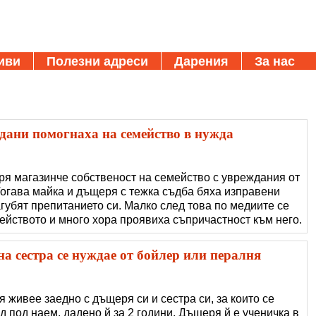
иви
Полезни адреси
Дарения
За нас
дани помогнаха на семейство в нужда
оря магазинче собственост на семейство с увреждания от
Тогава майка и дъщеря с тежка съдба бяха изправени
губят препитанието си. Малко след това по медиите се
ейството и много хора проявиха съпричастност към него.
твото не е останало без хляба си, а отново има условия
ко по-раз�
а сестра се нуждае от бойлер или пералня
Тя живее заедно с дъщеря си и сестра си, за които се
 под наем, дадено й за 2 години. Дъщеря й е ученичка в