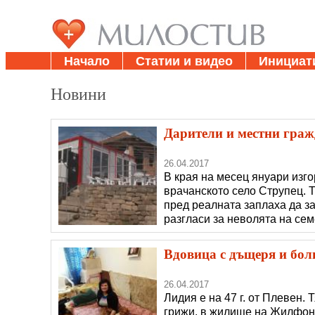
Начало
Статии и видео
Инициат
Новини
Дарители и местни граж
26.04.2017
В края на месец януари изг
врачанското село Струпец. 
пред реалната заплаха да за
разгласи за неволята на сем
Благодарение на това семейс
за препитание, макар и мал
Вдовица с дъщеря и болн
26.04.2017
Лидия е на 47 г. от Плевен. 
грижи, в жилище на Жилфонд