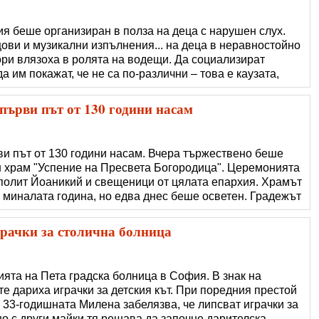
я беше организиран в полза на деца с нарушен слух.
ви и музикални изпълнения... на деца в неравностойно
ори влязоха в ролята на водещи. Да социализират
да им покажат, че не са по-различни – това е каузата,
е на бала. В момента Здравната каса поема изцяло
с за възстановяване или
първи път от 130 години насам
ви път от 130 години насам. Вчера тържествено беше
 храм "Успение на Пресвета Богородица". Церемонията
полит Йоаникий и свещеници от цялата епархия. Храмът
миналата година, но едва днес беше осветен. Градежът
та стана факт, благодарение основно на частни дарения.
рква в Ямбол получи
рачки за столична болница
ята на Пета градска болница в София. В знак на
те дариха играчки за детския кът. При поредния престой
 33-годишната Милена забелязва, че липсват играчки за
о с други майки тя решава да започне дарителска