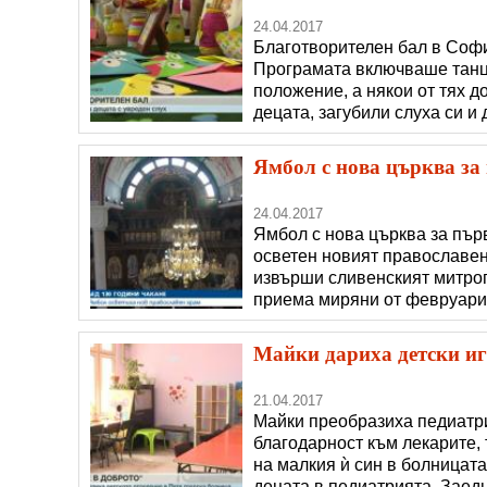
24.04.2017
Благотворителен бал в Софи
Програмата включваше танцо
положение, а някои от тях д
децата, загубили слуха си и 
която обедини присъстващит
операцията, която дава шан
Ямбол с нова църква за 
24.04.2017
Ямбол с нова църква за пър
осветен новият православен
извърши сливенският митро
приема миряни от февруари 
продължи 25 години. Църква
В края на 2016 г. новата цъ
Майки дариха детски иг
21.04.2017
Майки преобразиха педиатри
благодарност към лекарите, 
на малкия ѝ син в болницата
децата в педиатрията. Заедн