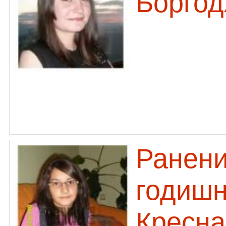
Боргод
Ранени
годишн
Кресна