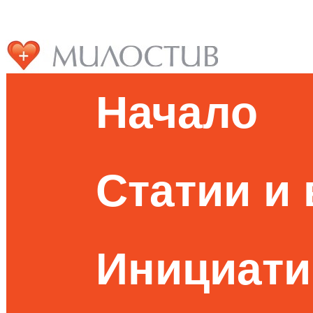
Начало
Статии и
Инициати