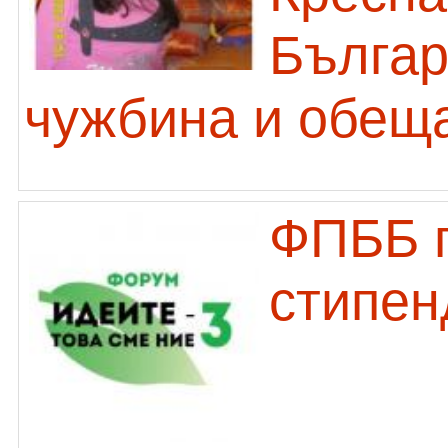
Българ
чужбина и обещ
ФПББ п
стипен