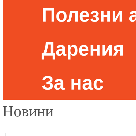
Полезни 
Дарения
За нас
Новини