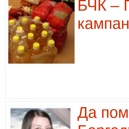
БЧК – 
кампан
Да пом