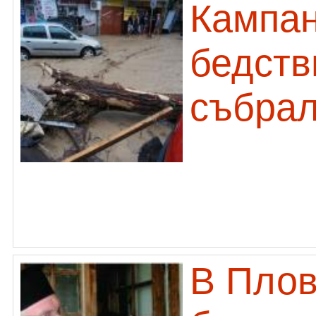
Кампан
бедств
събрал
В Плов