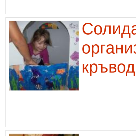
Солида
органи
кръвод