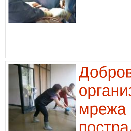
Добров
органи
мрежа 
постра