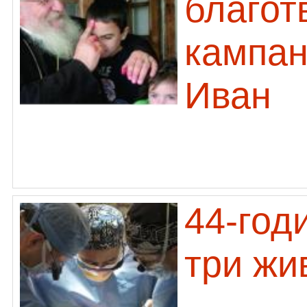
благот
кампан
Иван
44-год
три жи