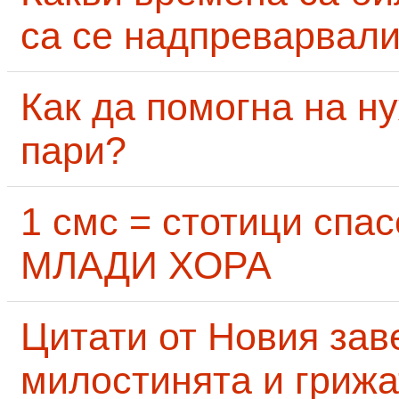
са се надпреварвали
Как да помогна на н
пари?
1 смс = стотици сп
МЛАДИ ХОРА
Цитати от Новия заве
милостинята и грижа