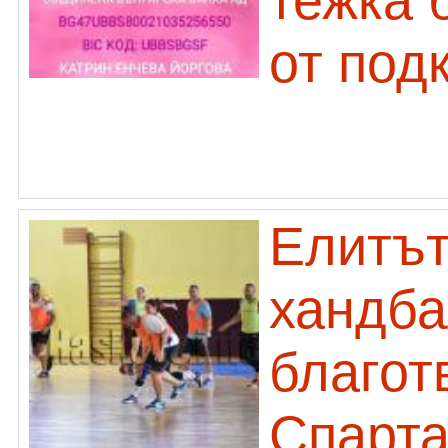
тежка 
от под
Елитът
хандба
благот
Спарта