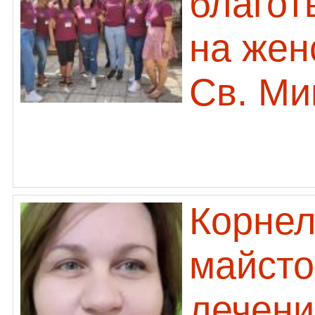
благот
на жен
Св. Ми
Корнел
майсто
лечени