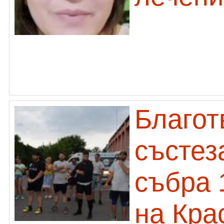
Благот
състез
събра 
на Кра