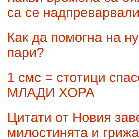
са се надпреварвали
Как да помогна на н
пари?
1 смс = стотици сп
МЛАДИ ХОРА
Цитати от Новия заве
милостинята и грижа