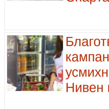
Благот
кампан
усмихн
Нивен 