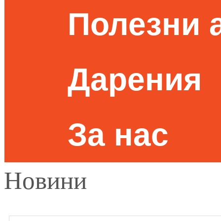
Полезни 
Дарения
За нас
Новини