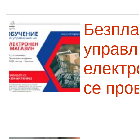
Безпла
управл
електр
се про