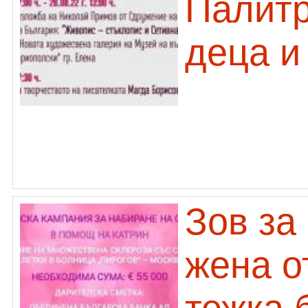
Палитр
деца и
Зов за
жена о