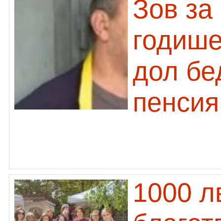
Зов за
годише
дол бе
пенсия
1000 л