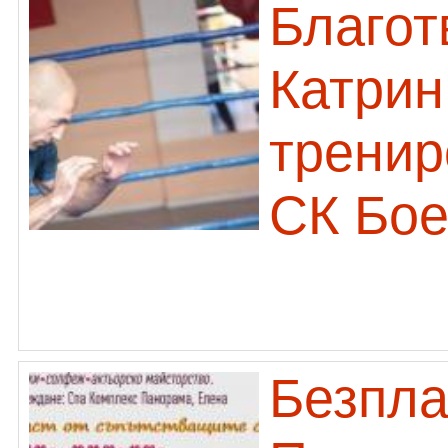
Благот
Катрин
тренир
СК Бое
Безпла