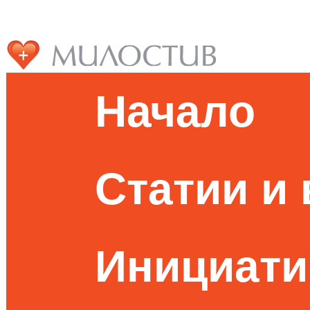
Начало
Статии и
Инициати