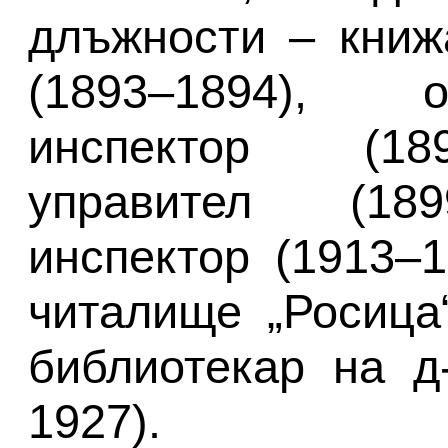
длъжности – книжа
(1893–1894), 
инспектор (18
управител (189
инспектор (1913–1
читалище „Росица“
библиотекар на д-
1927).