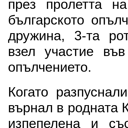
през пролетта на
българското опъл
дружина, 3-та рот
взел участие във
опълчението.
Когато разпуснали
върнал в родната 
изпепелена и съ