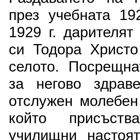
през учебната 19
1929 г. дарителят
си Тодора Христо
селото. Посрещна
за негово здрав
отслужен молебен 
който присъств
училищни настоят