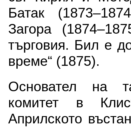
Батак (1873–187
Загора (1874–187
търговия. Бил е д
време“ (1875).
Основател на т
комитет в Кли
Априлското въстан