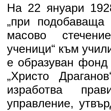
На 22 януари 1928
„при подобаваща 
масово стечен
ученици“ към учил
е образуван фонд 
„Христо Драганов
изработва прав
управление, утвър