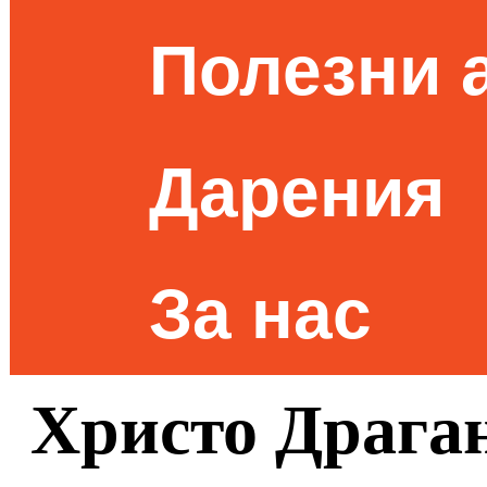
Полезни 
Дарения
За нас
Христо Драган