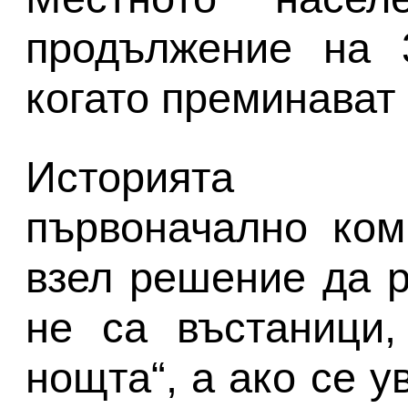
продължение на 3
когато преминават
Историята 
първоначално ком
взел решение да р
не са въстаници,
нощта“, а ако се у