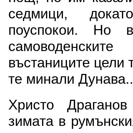
седмици, докат
поуспокои. Но 
самоводенскит
въстаниците цели 
те минали Дунава..
Христо Драганов
зимата в румънски