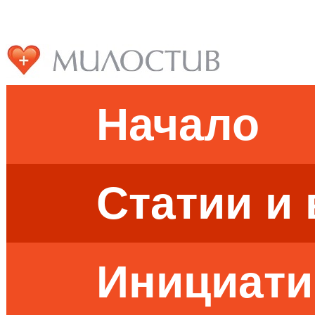
Начало
Статии и
Инициати