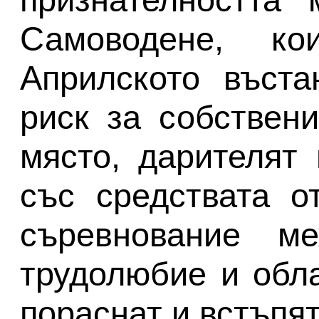
Самоводене, к
Априлското въста
риск за собствени
място, дарителят 
със средствата о
съревнование м
трудолюбие и обла
пораснат и встъпя