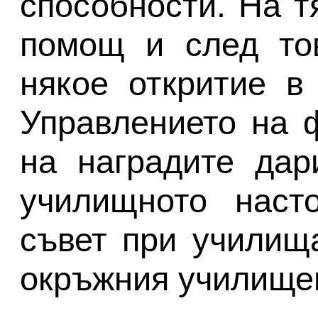
способности. На т
помощ и след тов
някое откритие в 
Управлението на 
на наградите дар
училищното насто
съвет при училища
окръжния училищен