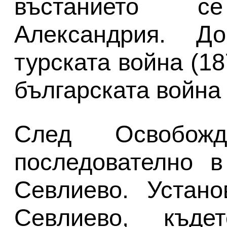
въстанието 
Александрия. Д
турската война (1
българската война 
След Освобож
последователно в
Севлиево. Устан
Севлиево, къде