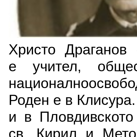
Христо Драганов 
е учител, общес
националноосвобо
Роден е в Клисура.
и в Пловдивското
св. Кирил и Мето