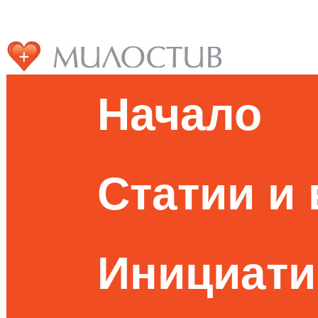
Начало
Статии и
Инициати