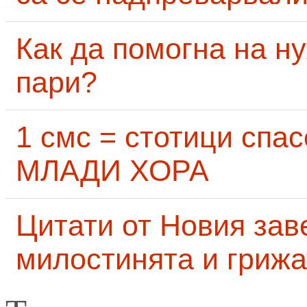
Как да помогна на н
пари?
1 смс = стотици сп
МЛАДИ ХОРА
Цитати от Новия заве
милостинята и грижа