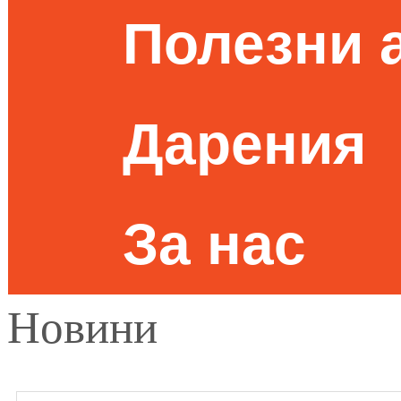
Полезни 
Дарения
За нас
Новини