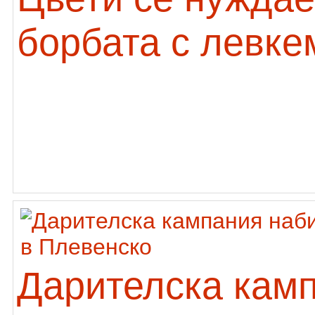
борбата с левке
Дарителска кам