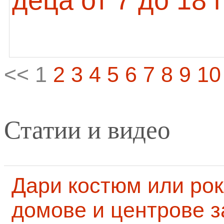
деца от 7 до 18
<< 1
2
3
4
5
6
7
8
9
10
Статии и видео
Дари костюм или рок
домове и центрове за