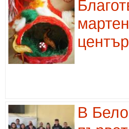
Благот
мартен
център
В Бело