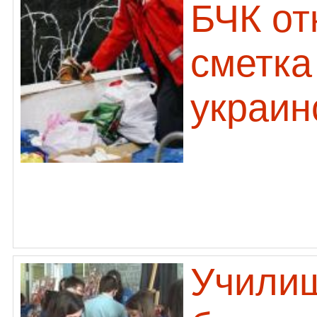
БЧК от
сметка
украин
Учили