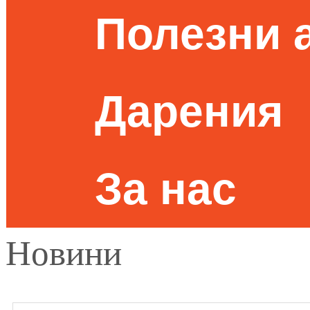
Полезни 
Дарения
За нас
Новини