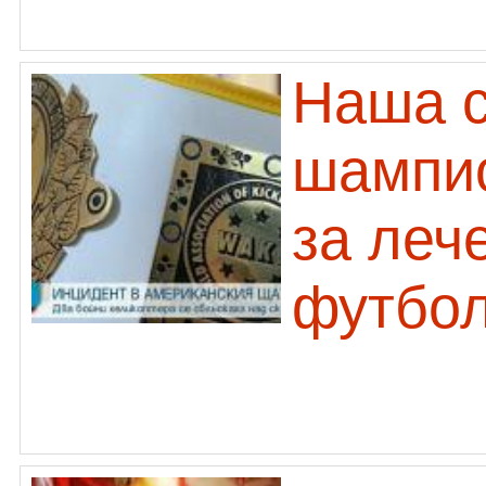
Наша с
шампио
за леч
футбо