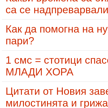
са се надпреварвали
Как да помогна на н
пари?
1 смс = стотици сп
МЛАДИ ХОРА
Цитати от Новия заве
милостинята и грижа