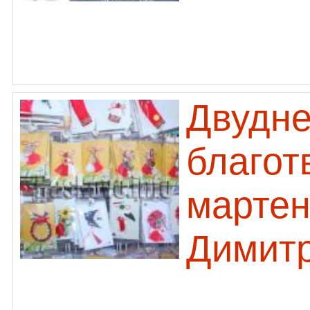
Двудн
благот
мартен
Димит