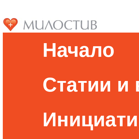
Начало
Статии и
Инициати