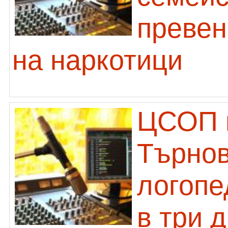
превен
на наркотици
ЦСОП 
Търнов
логопе
в три 