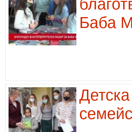
благот
Баба М
Детска
семейс