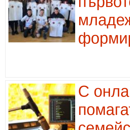
първот
младе
форми
С онла
помага
семейс