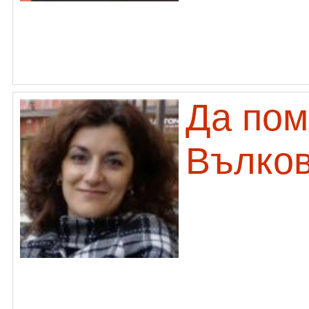
Да пом
Вълко