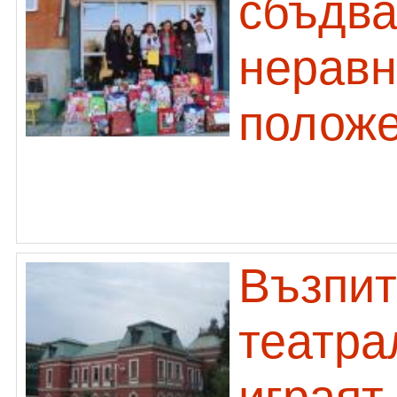
сбъдва
неравн
полож
Възпит
театра