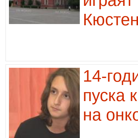
играят
Кюсте
14-год
пуска к
на онк