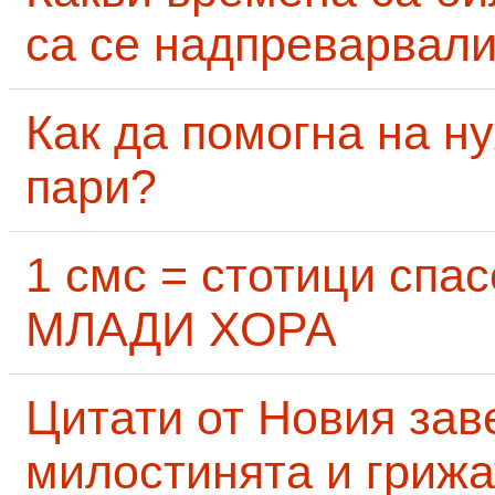
са се надпреварвали
Как да помогна на н
пари?
1 смс = стотици сп
МЛАДИ ХОРА
Цитати от Новия заве
милостинята и грижа