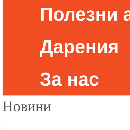
Полезни 
Дарения
За нас
Новини