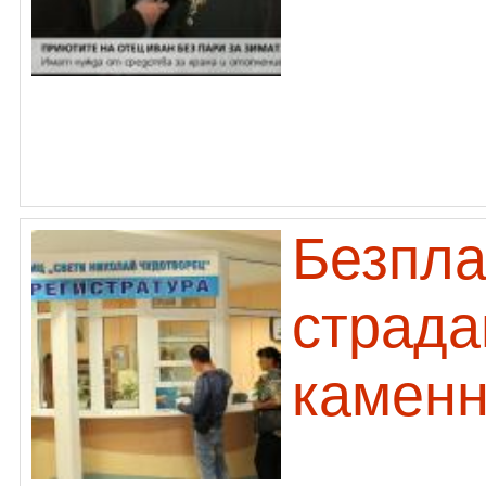
Безпла
страда
каменн