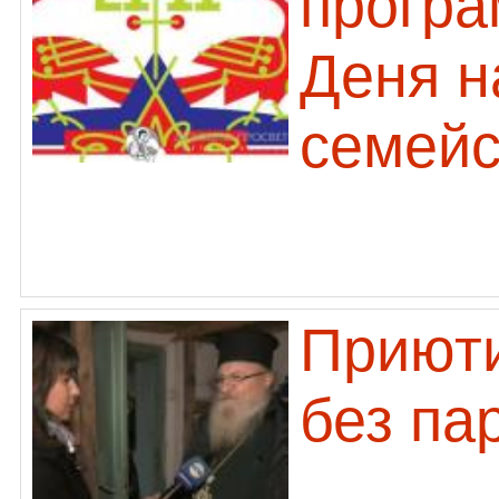
програ
Деня н
семейс
Приюти
без па