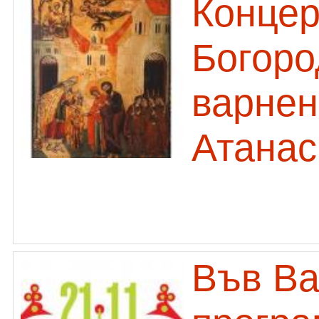
Концер
Богоро
варнен
Атанас
Във Ва