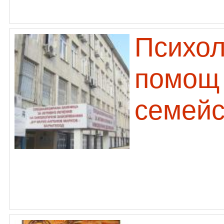
Психол
помощ 
семейс