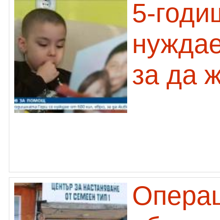
5-годи
нуждае
за да 
Опера