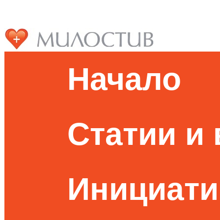
Начало
Статии и
Инициати