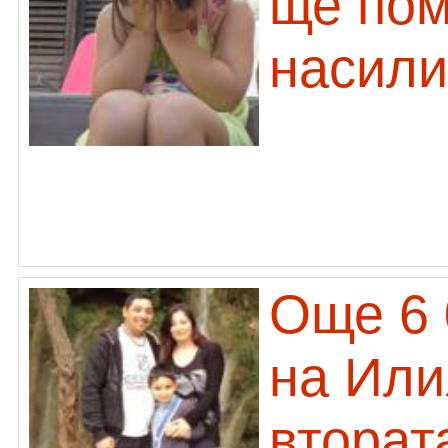
ще пом
насили
Още 6 
на Или
вторат