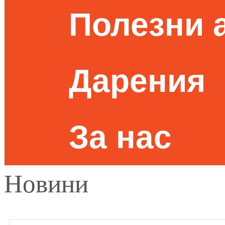
Полезни 
Дарения
За нас
Новини