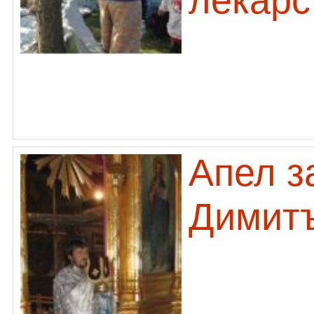
лекарс
Апел з
Димитъ