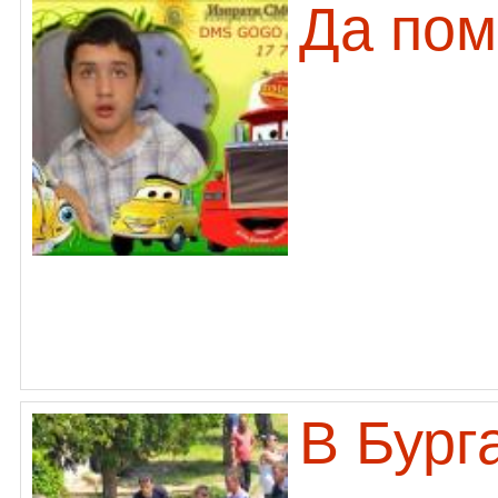
Да пом
В Бург