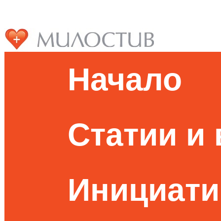
Начало
Статии и
Инициати