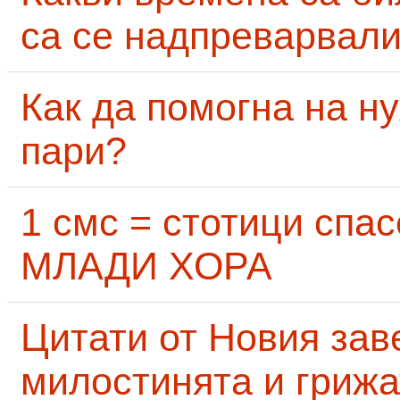
са се надпреварвали
Как да помогна на н
пари?
1 смс = стотици сп
МЛАДИ ХОРА
Цитати от Новия заве
милостинята и грижа