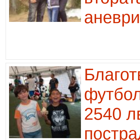
аневри
Благот
футбол
2540 л
постра