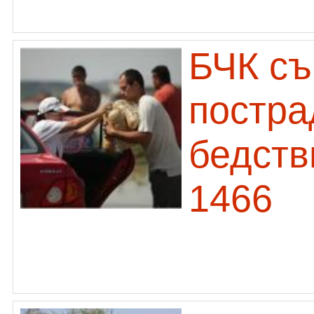
БЧК съ
постра
бедств
1466