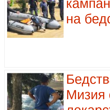
кампан
на бед
Бедств
Мизия 