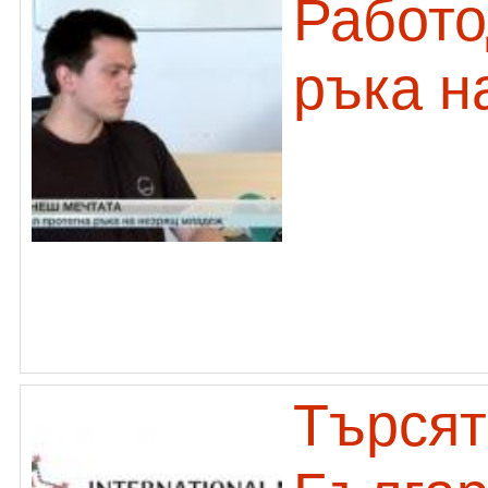
Работо
ръка н
Търсят