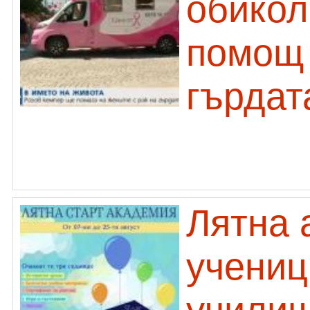
обикол
помощ 
гърдат
Лятна 
учениц