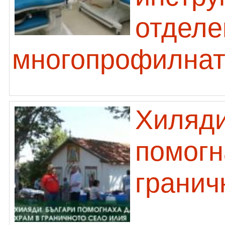
отделе
многопрофилнат
Хиляди
помогн
гранич