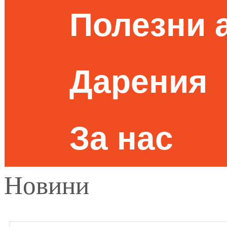
Полезни 
Дарения
За нас
Новини