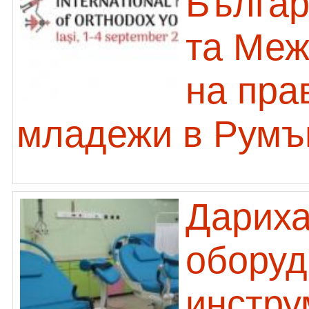
Българ
та Меж
на пра
младежи в Румъ
Дариха
оборуд
инстру