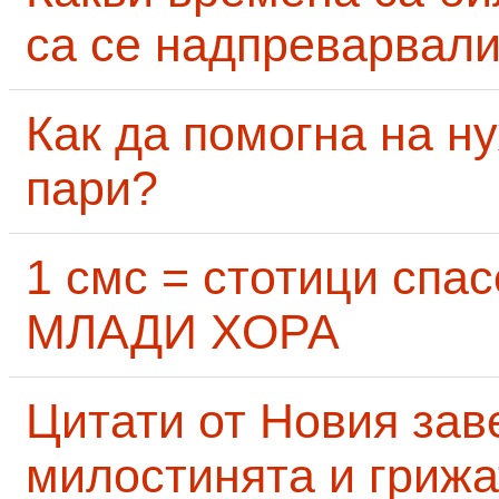
са се надпреварвали
Как да помогна на н
пари?
1 смс = стотици сп
МЛАДИ ХОРА
Цитати от Новия заве
милостинята и грижа