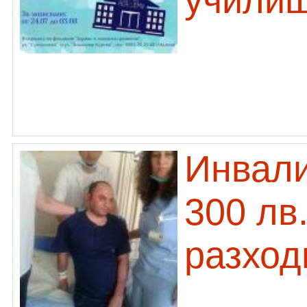
училищ
Инвали
300 лв
разход