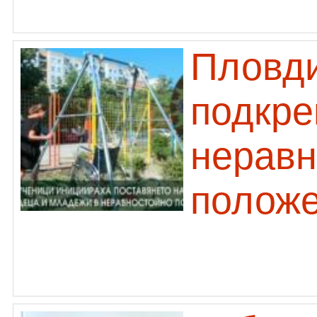
Пловди
подкре
неравн
полож