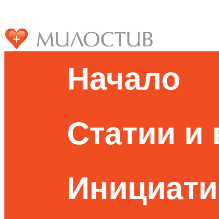
Начало
Статии и
Инициати