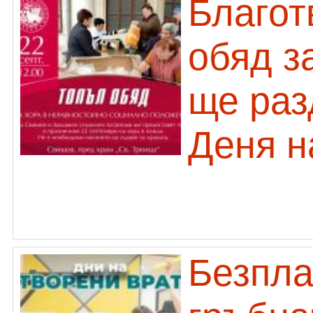
Благот
обяд з
ще раз
Деня н
Безпла