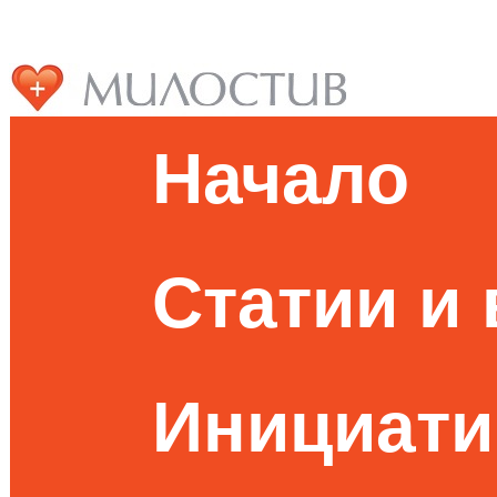
Начало
Статии и
Инициати