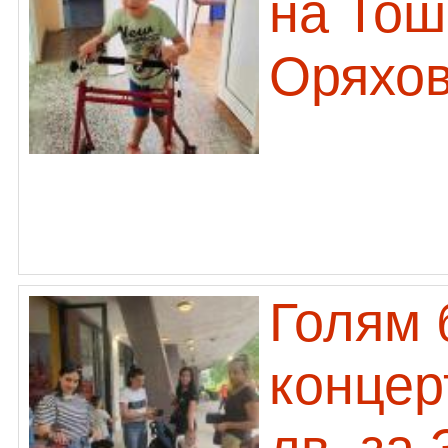
на Тош
Оряхов
Голям 
концер