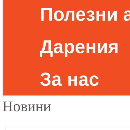
Полезни 
Дарения
За нас
Новини