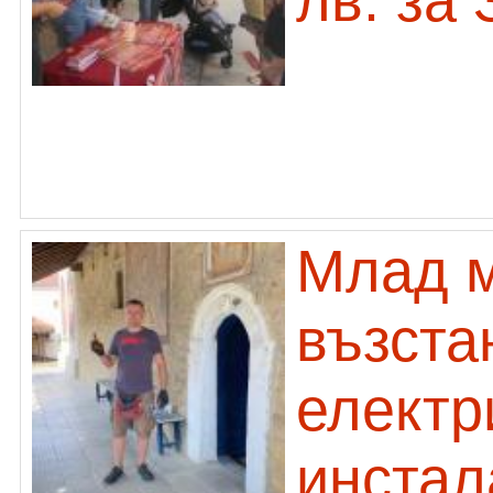
лв. за
Млад м
възста
електр
инстал