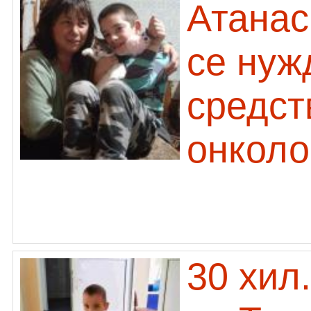
Атанас
се нуж
средст
онколо
30 хил