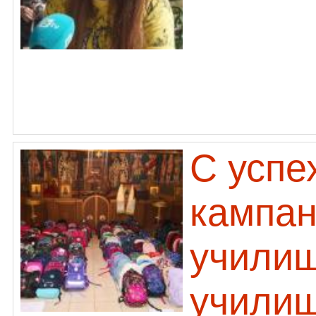
С успе
кампан
училищ
училищ