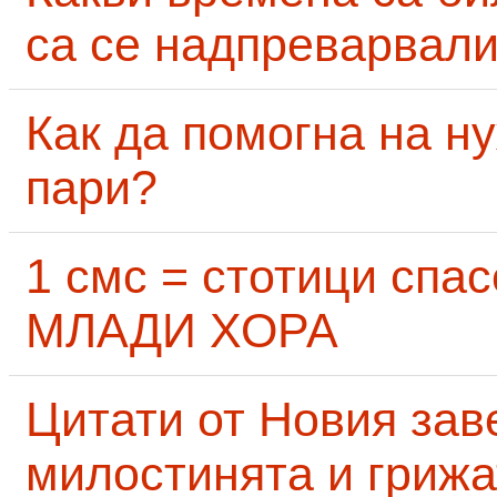
са се надпреварвали
Как да помогна на н
пари?
1 смс = стотици сп
МЛАДИ ХОРА
Цитати от Новия заве
милостинята и грижа