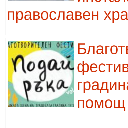
православен хр
Благот
фестив
градин
помощ 