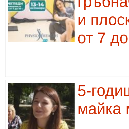
гръбна
и плос
от 7 д
5-годи
майка 