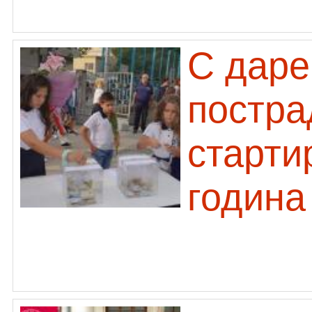
С даре
постра
старти
година